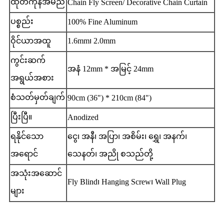
ထုတ်ကုန်အမည်
Chain Fly Screen/ Decorative Chain Curtain
ပစ္စည်း
100% Fine Aluminum
ဝိုင်ယာအထူ
1.6mm၊ 2.0mm
ကွင်းဆက်
အနံ 12mm * အမြင့် 24mm
အရွယ်အစား
စံသတ်မှတ်ချက်
90cm (36") * 210cm (84")
ပြီးပြီ။
Anodized
ရနိုင်သော
ငွေ၊ အနီ၊ အပြာ၊ အစိမ်း၊ ရွှေ၊ အနက်၊
အရောင်
သေနတ်၊ အညို စသည်တို့
အသုံးအဆောင်
Fly Blind၊ Hanging Screw၊ Wall Plug
များ