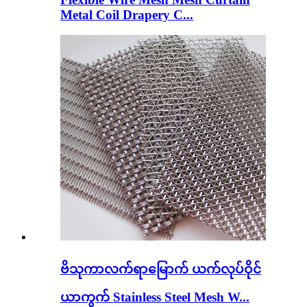
Metal Coil Drapery C...
ဗိသုကာလက်ရာမြောက် ယက်လုပ်ဝိုင်
ယာကွက် Stainless Steel Mesh W...