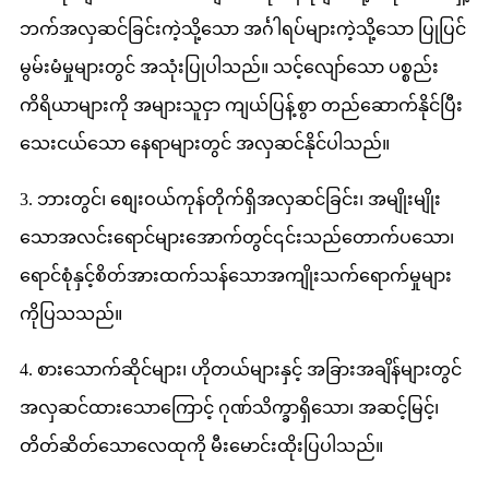
ဘက်အလှဆင်ခြင်းကဲ့သို့သော အင်္ဂါရပ်များကဲ့သို့သော ပြုပြင်
မွမ်းမံမှုများတွင် အသုံးပြုပါသည်။ သင့်လျော်သော ပစ္စည်း
ကိရိယာများကို အများသူငှာ ကျယ်ပြန့်စွာ တည်ဆောက်နိုင်ပြီး
သေးငယ်သော နေရာများတွင် အလှဆင်နိုင်ပါသည်။
3. ဘားတွင်၊ စျေးဝယ်ကုန်တိုက်ရှိအလှဆင်ခြင်း၊ အမျိုးမျိုး
သောအလင်းရောင်များအောက်တွင်၎င်းသည်တောက်ပသော၊
ရောင်စုံနှင့်စိတ်အားထက်သန်သောအကျိုးသက်ရောက်မှုများ
ကိုပြသသည်။
4. စားသောက်ဆိုင်များ၊ ဟိုတယ်များနှင့် အခြားအချိန်များတွင်
အလှဆင်ထားသောကြောင့် ဂုဏ်သိက္ခာရှိသော၊ အဆင့်မြင့်၊
တိတ်ဆိတ်သောလေထုကို မီးမောင်းထိုးပြပါသည်။