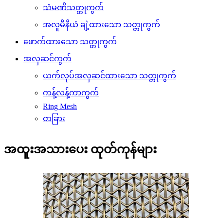
သံမဏိသတ္တုကွက်
အလူမီနီယံ ချဲ့ထားသော သတ္တုကွက်
ဖောက်ထားသော သတ္တုကွက်
အလှဆင်ကွက်
ယက်လုပ်အလှဆင်ထားသော သတ္တုကွက်
ကန့်လန့်ကာကွက်
Ring Mesh
တခြား
အထူးအသားပေး ထုတ်ကုန်များ