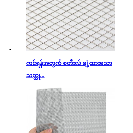
ကင်ရန်အတွက် စတီးလ် ချဲ့ထားသော
သတ္တု...