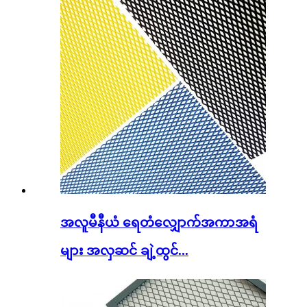
အလူမီနီယံ ရေတံလျှောက်အကာအရံ
များ အလှဆင် ချဲ့ထွင်...