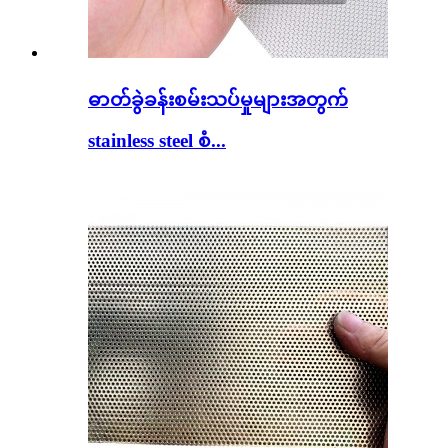
ဓာတ်ခွဲခန်းစမ်းသပ်မှုများအတွက်
stainless steel စံ...