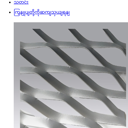
သတင်း
ကြှနျုပျတို့ကိုဆကျသှယျရနျ