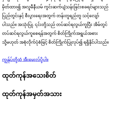
မှိတ်ထား၍ အလူမီနီယမ် ကွင်းဆက်ပျံသန်းခြင်းစခရင်များသည်
ပြည်တွင်းနှင့် စီးပွားရေးအတွက် တန်းတူရည်တူ သင့်လျော်
ပါသည်။ အသုံးပြု. ၎င်းတို့သည် တပ်ဆင်ရလွယ်ကူပြီး အိမ်တွင်
တပ်ဆင်ရလွယ်ကူစေရန်အတွက် စိတ်ကြိုက်အရွယ်အစား
သို့မဟုတ် အစုံလိုက်ပုံစံဖြင့် စိတ်ကြိုက်ပြုလုပ်၍ ရရှိနိုင်ပါသည်။
ကျွန်ုပ်တို့ထံ အီးမေးလ်ပို့ပါ။
ထုတ်ကုန်အသေးစိတ်
ထုတ်ကုန်အမှတ်အသား