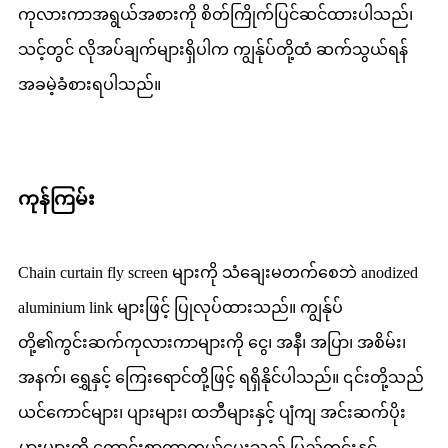
ကုလားကာအရွယ်အစားကို စိတ်ကြိုက်ပြင်ဆင်ထားပါသည်၊
သင့်တွင် လိုအပ်ချက်များရှိပါက ကျွန်ုပ်တို့ထံ ဆက်သွယ်ရန်
အခမဲ့ခံစားရပါသည်။
ကုန်ကြမ်း
Chain curtain fly screen များကို သံချေးမတက်စေဘဲ anodized
aluminium link များဖြင့် ပြုလုပ်ထားသည်။ ကျွန်ုပ်
တို့၏ကွင်းဆက်ကုလားကာများကို ငွေ၊ အနီ၊ အပြာ၊ အစိမ်း၊
အနက်၊ ရွှေနှင့် ကြေးရောင်တို့ဖြင့် ရရှိနိုင်ပါသည်။ ၎င်းတို့သည်
ယင်ကောင်များ၊ ပျားများ၊ ထဘီများနှင့် ပျံကျ အင်းဆက်ပိုး
မွှားများကို ကောင်းစွာကာကွယ်ပေးသည့် ပြည်တွင်းနှင့်