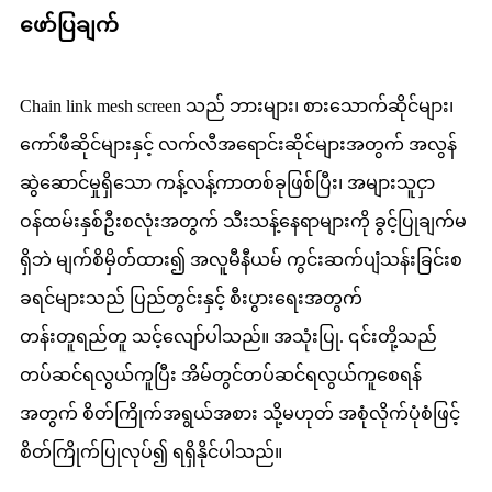
ဖော်ပြချက်
Chain link mesh screen သည် ဘားများ၊ စားသောက်ဆိုင်များ၊
ကော်ဖီဆိုင်များနှင့် လက်လီအရောင်းဆိုင်များအတွက် အလွန်
ဆွဲဆောင်မှုရှိသော ကန့်လန့်ကာတစ်ခုဖြစ်ပြီး၊ အများသူငှာ
ဝန်ထမ်းနှစ်ဦးစလုံးအတွက် သီးသန့်နေရာများကို ခွင့်ပြုချက်မ
ရှိဘဲ မျက်စိမှိတ်ထား၍ အလူမီနီယမ် ကွင်းဆက်ပျံသန်းခြင်းစ
ခရင်များသည် ပြည်တွင်းနှင့် စီးပွားရေးအတွက်
တန်းတူရည်တူ သင့်လျော်ပါသည်။ အသုံးပြု. ၎င်းတို့သည်
တပ်ဆင်ရလွယ်ကူပြီး အိမ်တွင်တပ်ဆင်ရလွယ်ကူစေရန်
အတွက် စိတ်ကြိုက်အရွယ်အစား သို့မဟုတ် အစုံလိုက်ပုံစံဖြင့်
စိတ်ကြိုက်ပြုလုပ်၍ ရရှိနိုင်ပါသည်။