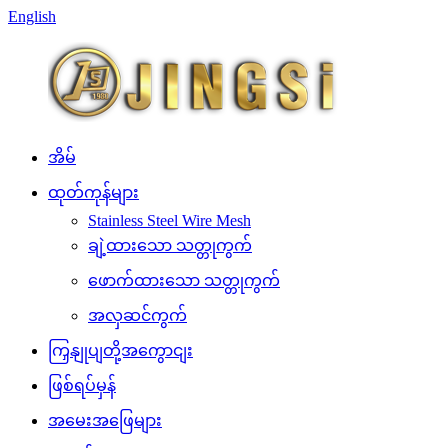
English
အိမ်
ထုတ်ကုန်များ
Stainless Steel Wire Mesh
ချဲ့ထားသော သတ္တုကွက်
ဖောက်ထားသော သတ္တုကွက်
အလှဆင်ကွက်
ကြှနျုပျတို့အကွောငျး
ဖြစ်ရပ်မှန်
အမေးအဖြေများ