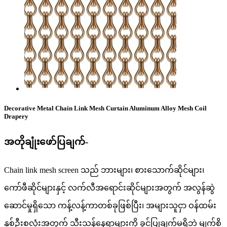
Decorative Metal Chain Link Mesh Curtain Aluminum Alloy Mesh Coil
Drapery
အတိုချုံးဖော်ပြချက်-
Chain link mesh screen သည် ဘားများ၊ စားသောက်ဆိုင်များ၊
ကော်ဖီဆိုင်များနှင့် လက်လီအရောင်းဆိုင်များအတွက် အလွန်ဆွဲ
ဆောင်မှုရှိသော ကန့်လန့်ကာတစ်ခုဖြစ်ပြီး၊ အများသူငှာ ဝန်ထမ်း
နှစ်ဦးစလုံးအတွက် သီးသန့်နေရာများကို ခွင့်ပြုချက်မရှိဘဲ မျက်စိ