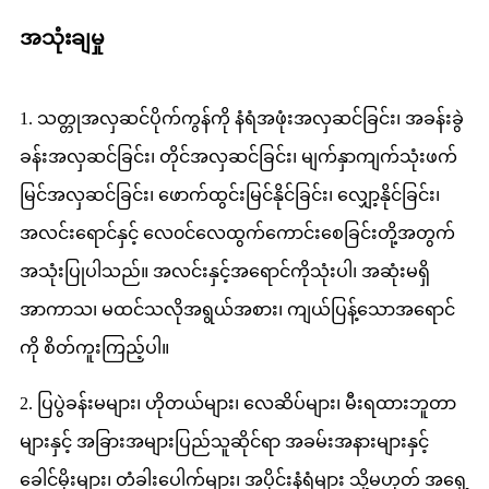
အသုံးချမှု
1. သတ္တုအလှဆင်ပိုက်ကွန်ကို နံရံအဖုံးအလှဆင်ခြင်း၊ အခန်းခွဲ
ခန်းအလှဆင်ခြင်း၊ တိုင်အလှဆင်ခြင်း၊ မျက်နှာကျက်သုံးဖက်
မြင်အလှဆင်ခြင်း၊ ဖောက်ထွင်းမြင်နိုင်ခြင်း၊ လျှော့နိုင်ခြင်း၊
အလင်းရောင်နှင့် လေ၀င်လေထွက်ကောင်းစေခြင်းတို့အတွက်
အသုံးပြုပါသည်။ အလင်းနှင့်အရောင်ကိုသုံးပါ၊ အဆုံးမရှိ
အာကာသ၊ မထင်သလိုအရွယ်အစား၊ ကျယ်ပြန့်သောအရောင်
ကို စိတ်ကူးကြည့်ပါ။
2. ပြပွဲခန်းမများ၊ ဟိုတယ်များ၊ လေဆိပ်များ၊ မီးရထားဘူတာ
များနှင့် အခြားအများပြည်သူဆိုင်ရာ အခမ်းအနားများနှင့်
ခေါင်မိုးများ၊ တံခါးပေါက်များ၊ အပိုင်းနံရံများ သို့မဟုတ် အရှေ့