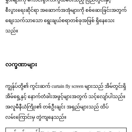
စီးပွားရေးဆိုင်ရာ အဆောက်အအုံများကို စစ်ဆေးခြင်းအတွက်
စျေးသက်သာသော ရွေးချယ်စရာတစ်ခုအဖြစ် ရှိနေသေး
သည်။
လက္ခဏာများ
ကျွန်ုပ်တို့၏ ကွင်းဆက် curtain fly screen များသည် အိမ်တွင်းရှိ
အိမ်ရှေ့နှင့် နောက်တံခါးအဖွင့်များအတွက် သင့်လျော်ပါသည်။
အလူမီနီယံကြိုး၏ တစ်ဦးချင်း အရှည်များသည် ထိပ်
လမ်းကြောင်းမှ တွဲကျနေသည်။