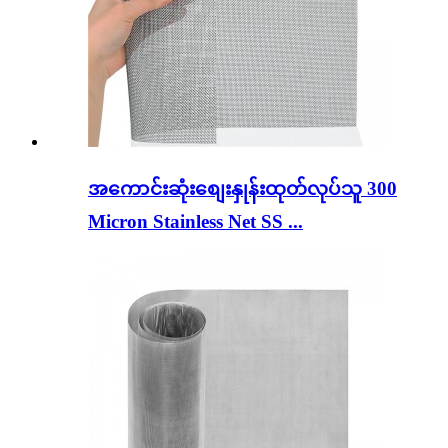
အကောင်းဆုံးစျေးနှုန်းထုတ်လုပ်သူ 300
Micron Stainless Net SS ...