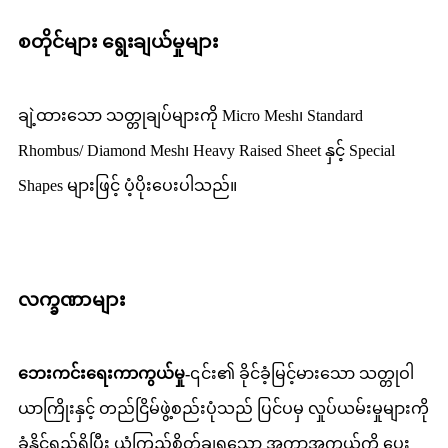
စတိုင်များ ရွေးချယ်မှုများ
ချဲ့ထားသော သတ္တုချပ်များကို Micro Mesh၊ Standard
Rhombus/ Diamond Mesh၊ Heavy Raised Sheet နှင့် Special
Shapes များဖြင့် ပံ့ပိုးပေးပါသည်။
လက္ခဏာများ
ဘေးကင်းရေးကာကွယ်မှု-
၎င်း၏ ခိုင်ခံ့မြင့်မားသော သတ္တုဝါ
ယာကြိုးနှင့် တည်ငြိမ်ဖွဲ့စည်းပုံသည် ပြင်ပမှ လှုပ်ယမ်းမှုများကို
ခံနိုင်ရည်ရှိပြီး ယုံကြည်စိတ်ချရသော အကာအကွယ်ကို ပေး