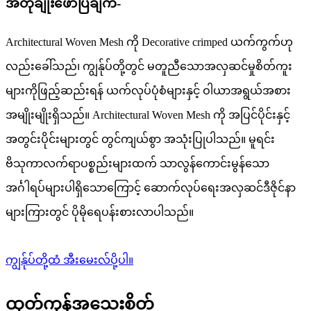
အတိုချုံးဖော်ပြချက်-
Architectural Woven Mesh ကို Decorative crimped ယက်ကွက်ဟု
လည်းခေါ်သည်၊ ကျွန်ုပ်တို့တွင် မတူညီသောအလှဆင်မှုစိတ်ကူး
များကိုဖြည့်ဆည်းရန် ယက်လုပ်ပုံစံများနှင့် ဝါယာအရွယ်အစား
အမျိုးမျိုးရှိသည်။ Architectural Woven Mesh ကို အပြင်ပိုင်းနှင့်
အတွင်းပိုင်းများတွင် တွင်ကျယ်စွာ အသုံးပြုပါသည်။ မူရင်း
ဗိသုကာလက်ရာပစ္စည်းများထက် သာလွန်ကောင်းမွန်သော
အင်္ဂါရပ်များပါရှိသောကြောင့် ဆောက်လုပ်ရေးအလှဆင်ဒီဇိုင်နာ
များကြားတွင် ပိုမိုရေပန်းစားလာပါသည်။
ကျွန်ုပ်တို့ထံ အီးမေးလ်ပို့ပါ။
ထုတ်ကုန်အသေးစိတ်