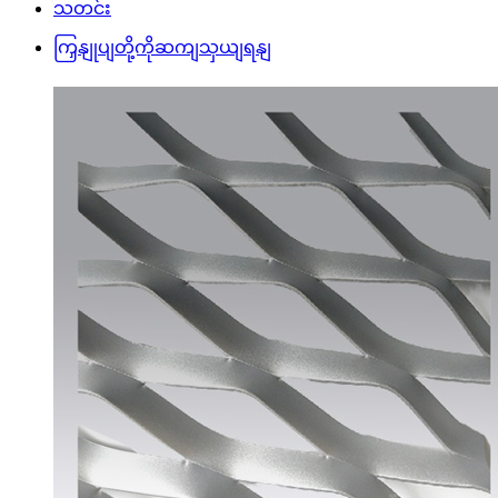
သတင်း
ကြှနျုပျတို့ကိုဆကျသှယျရနျ