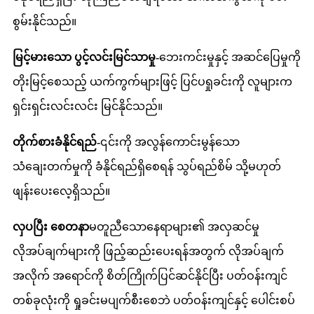
စွမ်းနိုင်သည်။
မြင့်မားသော ပွင့်လင်းမြင်သာမှု-
ဘေးကင်းမှုနှင့် အဆင်ပြေမှုကို
တိုးမြင့်စေသည့် ယက်ကွက်များဖြင့် ပြင်ပရှုခင်းကို လူများက
ရှင်းရှင်းလင်းလင်း မြင်နိုင်သည်။
တိုက်စားခံနိုင်ရည်-
၎င်းကို အလွန်ကောင်းမွန်သော
သံချေးတက်မှုကို ခံနိုင်ရည်ရှိစေရန် သွပ်ရည်စိမ် သို့မဟုတ်
ဖျန်းပေးလေ့ရှိသည်။
လှပပြီး စေတနာ
မတူညီသောနေရာများ၏ အလှဆင်မှု
လိုအပ်ချက်များကို ဖြည့်ဆည်းပေးရန်အတွက် လိုအပ်ချက်
အလိုက် အရောင်ကို စိတ်ကြိုက်ပြင်ဆင်နိုင်ပြီး ပတ်ဝန်းကျင်
တစ်ခုလုံးကို ရှုခင်းမပျက်စီးစေဘဲ ပတ်ဝန်းကျင်နှင့် ပေါင်းစပ်