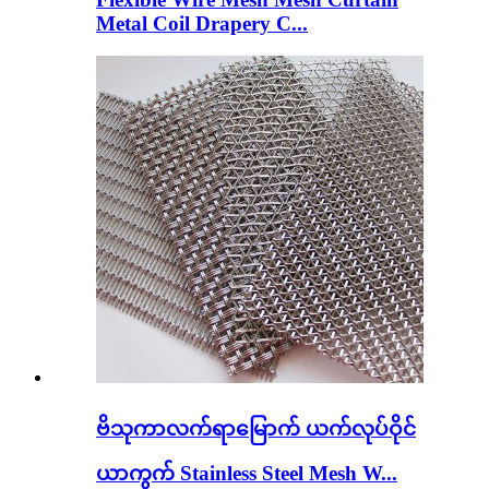
Metal Coil Drapery C...
ဗိသုကာလက်ရာမြောက် ယက်လုပ်ဝိုင်
ယာကွက် Stainless Steel Mesh W...