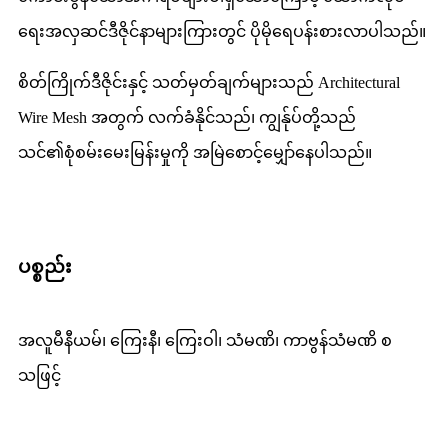
ရေးအလှဆင်ဒီဇိုင်နာများကြားတွင် ပိုမိုရေပန်းစားလာပါသည်။
စိတ်ကြိုက်ဒီဇိုင်းနှင့် သတ်မှတ်ချက်များသည် Architectural
Wire Mesh အတွက် လက်ခံနိုင်သည်၊ ကျွန်ုပ်တို့သည်
သင်၏စုံစမ်းမေးမြန်းမှုကို အမြဲစောင့်မျှော်နေပါသည်။
ပစ္စည်း
အလူမီနီယမ်၊ ကြေးနီ၊ ကြေးဝါ၊ သံမဏိ၊ ကာဗွန်သံမဏိ စ
သဖြင့်