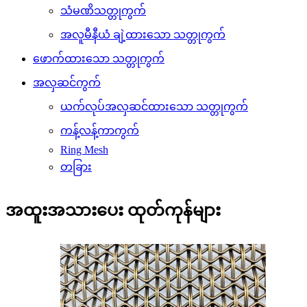
သံမဏိသတ္တုကွက်
အလူမီနီယံ ချဲ့ထားသော သတ္တုကွက်
ဖောက်ထားသော သတ္တုကွက်
အလှဆင်ကွက်
ယက်လုပ်အလှဆင်ထားသော သတ္တုကွက်
ကန့်လန့်ကာကွက်
Ring Mesh
တခြား
အထူးအသားပေး ထုတ်ကုန်များ