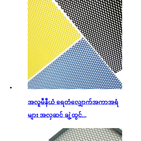
အလူမီနီယံ ရေတံလျှောက်အကာအရံ
များ အလှဆင် ချဲ့ထွင်...