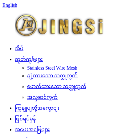
English
အိမ်
ထုတ်ကုန်များ
Stainless Steel Wire Mesh
ချဲ့ထားသော သတ္တုကွက်
ဖောက်ထားသော သတ္တုကွက်
အလှဆင်ကွက်
ကြှနျုပျတို့အကွောငျး
ဖြစ်ရပ်မှန်
အမေးအဖြေများ