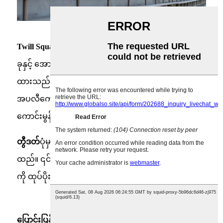
Twill Square
warp နှင့် shute တစ်ခုစီသည် warp ဝါယာနှစ်
ခုနှင့် အောက်နှစ်ခုအပေါ်တွင် အလှည့်ကျ ယက်လုပ်
ထားသည်။ ဤစွမ်းရည်သည် ဤဝါယာကြိုးအထည်၏
အပလီကေးရှင်းများကို ပိုကြီးသောဝန်နှင့် ပို
ကောင်းမွန်သော filtration အတွက် အသုံးပြုခွင့်ပေးသည်။
တွီဒတ်
ပုံမှန်ဒတ်ခ်ျရက်ပ်များထက် ပိုမိုခိုင်ခံ့စေသော ဇကာ
ထည်။ ၎င်းသည် သတ်မှတ်ဧရိယာတွင် ပို၍ပင်ကြိုးများ
ကို ထုပ်ပိုးထားသည်။
ပြောင်းပြန် ရိုးရိုးဒတ်ခ်ျ-
ဝါယာကြိုးများသည် ရှပ်ဝါယာ