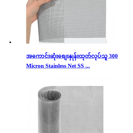
အကောင်းဆုံးစျေးနှုန်းထုတ်လုပ်သူ 300
Micron Stainless Net SS ...