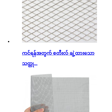
ကင်ရန်အတွက် စတီးလ် ချဲ့ထားသော
သတ္တု...