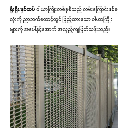
ရိုးရိုး/နှစ်ထပ်-
ဝါယာကြိုးတစ်ခုစီသည် လမ်းကြောင်းနှစ်ခု
လုံးကို ညာဘက်ထောင့်တွင် ဖြည့်ထားသော ဝါယာကြိုး
များကို အပေါ်နှင့်အောက် အလှည့်ကျဖြတ်သန်းသည်။