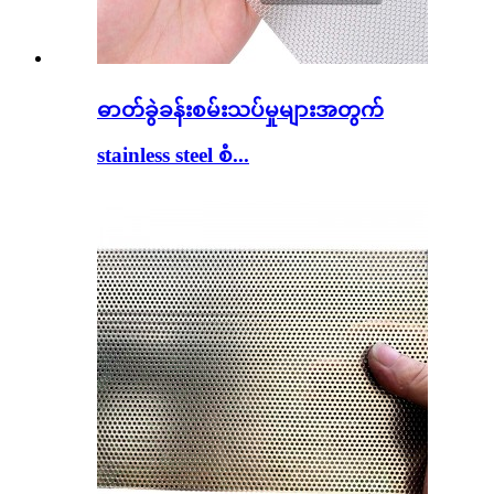
ဓာတ်ခွဲခန်းစမ်းသပ်မှုများအတွက်
stainless steel စံ...