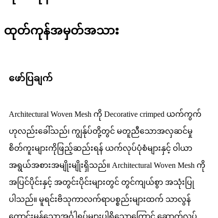
ထုတ်ကုန်အမှတ်အသား
ဖော်ပြချက်
Architectural Woven Mesh ကို Decorative crimped ယက်ကွက်
ဟုလည်းခေါ်သည်၊ ကျွန်ုပ်တို့တွင် မတူညီသောအလှဆင်မှု
စိတ်ကူးများကိုဖြည့်ဆည်းရန် ယက်လုပ်ပုံစံများနှင့် ဝါယာ
အရွယ်အစားအမျိုးမျိုးရှိသည်။ Architectural Woven Mesh ကို
အပြင်ပိုင်းနှင့် အတွင်းပိုင်းများတွင် တွင်ကျယ်စွာ အသုံးပြု
ပါသည်။ မူရင်းဗိသုကာလက်ရာပစ္စည်းများထက် သာလွန်
ကောင်းမွန်သောအင်္ဂါရပ်များပါရှိသောကြောင့် ဆောက်လုပ်