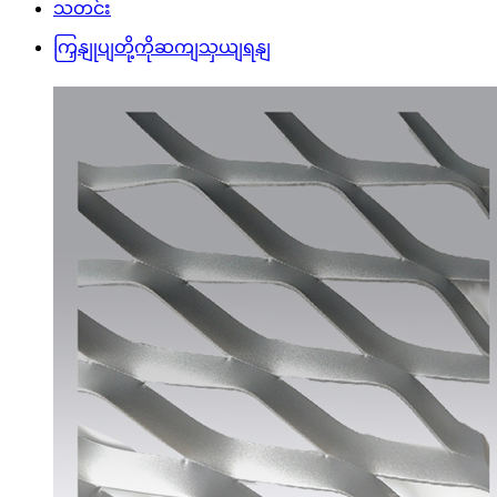
သတင်း
ကြှနျုပျတို့ကိုဆကျသှယျရနျ