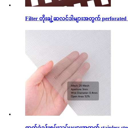
Filter တိုးချဲ့ဆလင်ဒါများအတွက် perforated 
ဓာတ်ခွဲခန်းစမ်းသပ်မှုများအတွက် stainless steel