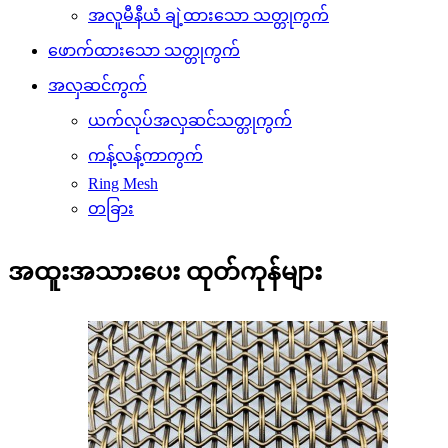
အလူမီနီယံ ချဲ့ထားသော သတ္တုကွက်
ဖောက်ထားသော သတ္တုကွက်
အလှဆင်ကွက်
ယက်လုပ်အလှဆင်သတ္တုကွက်
ကန့်လန့်ကာကွက်
Ring Mesh
တခြား
အထူးအသားပေး ထုတ်ကုန်များ