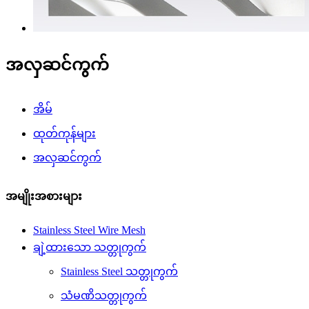
အလှဆင်ကွက်
အိမ်
ထုတ်ကုန်များ
အလှဆင်ကွက်
အမျိုးအစားများ
Stainless Steel Wire Mesh
ချဲ့ထားသော သတ္တုကွက်
Stainless Steel သတ္တုကွက်
သံမဏိသတ္တုကွက်