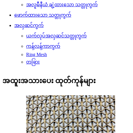
အလူမီနီယံ ချဲ့ထားသော သတ္တုကွက်
ဖောက်ထားသော သတ္တုကွက်
အလှဆင်ကွက်
ယက်လုပ်အလှဆင်သတ္တုကွက်
ကန့်လန့်ကာကွက်
Ring Mesh
တခြား
အထူးအသားပေး ထုတ်ကုန်များ