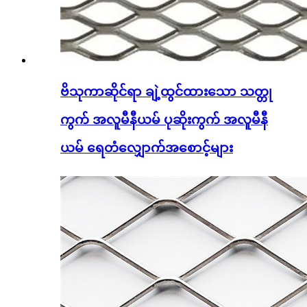
ဗိသုကာဆိုင်ရာ ချဲ့ထွင်ထားသော သတ္တု
ကွက် အလူမီနီယမ် ပုဆိုးကွက် အလူမီနီ
ယမ် ရေတံလျှောက်အစောင့်များ