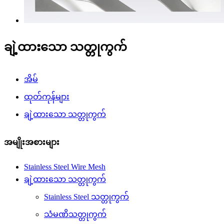
ချဲ့ထားသော သတ္တုကွက်
အိမ်
ထုတ်ကုန်များ
ချဲ့ထားသော သတ္တုကွက်
အမျိုးအစားများ
Stainless Steel Wire Mesh
ချဲ့ထားသော သတ္တုကွက်
Stainless Steel သတ္တုကွက်
သံမဏိသတ္တုကွက်