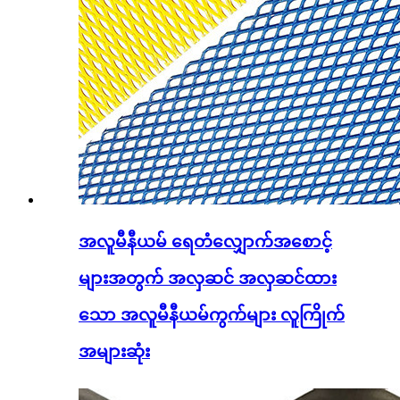
အလူမီနီယမ် ရေတံလျှောက်အစောင့်
များအတွက် အလှဆင် အလှဆင်ထား
သော အလူမီနီယမ်ကွက်များ လူကြိုက်
အများဆုံး