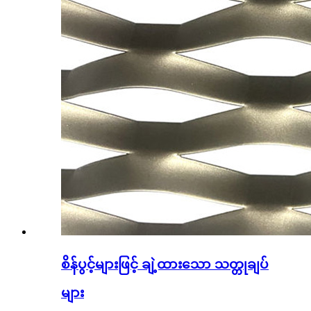
စိန်ပွင့်များဖြင့် ချဲ့ထားသော သတ္တုချပ်
များ