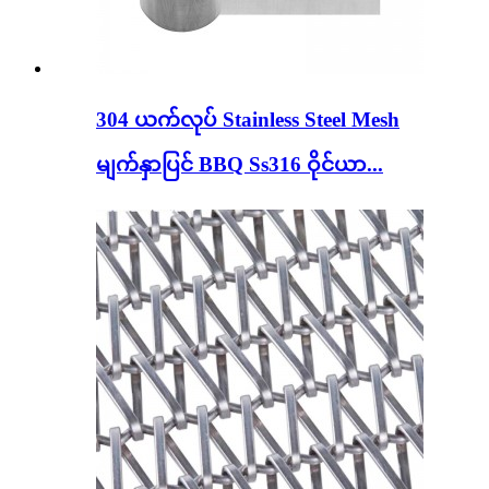
304 ယက်လုပ် Stainless Steel Mesh
မျက်နှာပြင် BBQ Ss316 ဝိုင်ယာ...