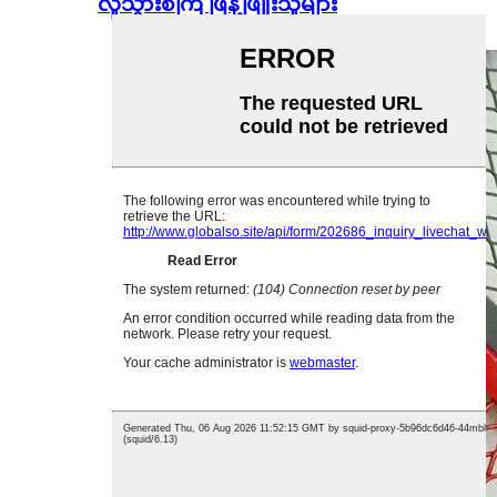
လူသွားစင်္ကြံ ဖြန့်ဖြူးသူများ