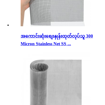
အကောင်းဆုံးစျေးနှုန်းထုတ်လုပ်သူ 300
Micron Stainless Net SS ...