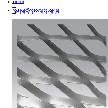
သတင်း
ကြှနျုပျတို့ကိုဆကျသှယျရနျ