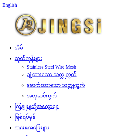
English
အိမ်
ထုတ်ကုန်များ
Stainless Steel Wire Mesh
ချဲ့ထားသော သတ္တုကွက်
ဖောက်ထားသော သတ္တုကွက်
အလှဆင်ကွက်
ကြှနျုပျတို့အကွောငျး
ဖြစ်ရပ်မှန်
အမေးအဖြေများ