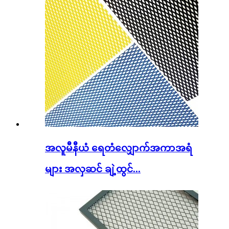
အလူမီနီယံ ရေတံလျှောက်အကာအရံ
များ အလှဆင် ချဲ့ထွင်...