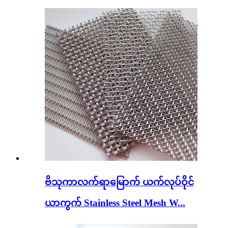
ဗိသုကာလက်ရာမြောက် ယက်လုပ်ဝိုင်
ယာကွက် Stainless Steel Mesh W...