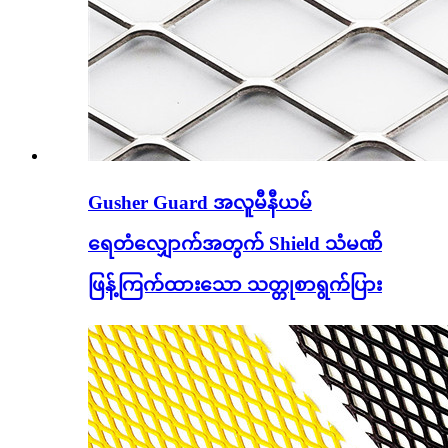
Gusher Guard အလူမီနီယမ်
ရေတံလျှောက်အတွက် Shield သံမဏိ
ဖြန့်ကြက်ထားသော သတ္တုစာရွက်ပြား