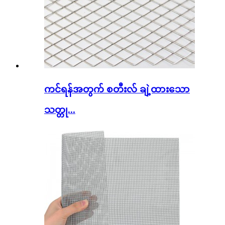
ကင်ရန်အတွက် စတီးလ် ချဲ့ထားသော
သတ္တု...