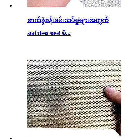
ဓာတ်ခွဲခန်းစမ်းသပ်မှုများအတွက်
stainless steel စံ...