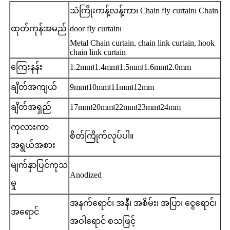
သံကြိုးကန့်လန့်ကာ၊ Chain fly curtain၊ Chain
ထုတ်ကုန်အမည်
door fly curtain၊
Metal Chain curtain, chain link curtain, hook
chain link curtain
ကြေးနန်း
1.2mm၊1.4mm၊1.5mm၊1.6mm၊2.0mm
ချိတ်အကျယ်
9mm၊10mm၊11mm၊12mm
ချိတ်အရှည်
17mm၊20mm၊22mm၊23mm၊24mm
ကုလားကာ
စိတ်ကြိုက်လုပ်ပါ။
အရွယ်အစား
မျက်နှာပြင်ကုသ
Anodized
မှု
အနက်ရောင်၊ အနီ၊ အစိမ်း၊ အပြာ၊ ငွေရောင်၊
အရောင်
အဝါရောင် စသဖြင့်