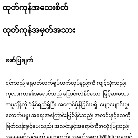
ထုတ်ကုန်အသေးစိတ်
ထုတ်ကုန်အမှတ်အသား
ဖော်ပြချက်
၎င်းသည် ခရုပတ်လက်စွပ်ယက်လုပ်နည်းကို ကျင့်သုံးသည်၊
ကုလားကာ၏အရောင်သည် ပြောင်းလဲနိုင်သော၊ မြင့်မားသော
အပူချိန်ကို ခံနိုင်ရည်ရှိပြီး အရောင်မှိန်ခြင်းမရှိ၊ ပျော့ပျောင်းမှု၊
တောက်ပမှု၊ အရေးအကြောင်းဖြစ်နိုင်သည်၊ အလင်းနှင့်လေကို
ဖြတ်သန်းခွင့်ပေးသည်၊ အလင်းနှင့်အရောင်ကိုအသုံးပြုသည်၊
အနန္တမျှော်လင့်ချက် နေရာလွတ်၊ အရွယ်အစား Willful၊ အရောင်