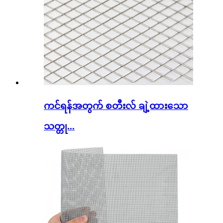
ကင်ရန်အတွက် စတီးလ် ချဲ့ထားသော
သတ္တု...