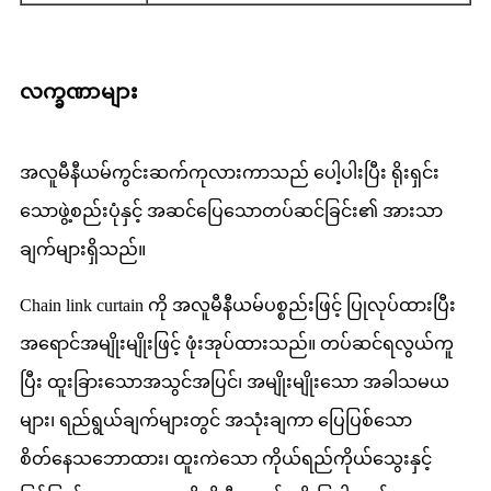
လက္ခဏာများ
အလူမီနီယမ်ကွင်းဆက်ကုလားကာသည် ပေါ့ပါးပြီး ရိုးရှင်း
သောဖွဲ့စည်းပုံနှင့် အဆင်ပြေသောတပ်ဆင်ခြင်း၏ အားသာ
ချက်များရှိသည်။
Chain link curtain ကို အလူမီနီယမ်ပစ္စည်းဖြင့် ပြုလုပ်ထားပြီး
အရောင်အမျိုးမျိုးဖြင့် ဖုံးအုပ်ထားသည်။ တပ်ဆင်ရလွယ်ကူ
ပြီး ထူးခြားသောအသွင်အပြင်၊ အမျိုးမျိုးသော အခါသမယ
များ၊ ရည်ရွယ်ချက်များတွင် အသုံးချကာ ပြေပြစ်သော
စိတ်နေသဘောထား၊ ထူးကဲသော ကိုယ်ရည်ကိုယ်သွေးနှင့်