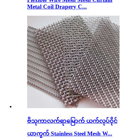
Metal Coil Drapery C...
ဗိသုကာလက်ရာမြောက် ယက်လုပ်ဝိုင်
ယာကွက် Stainless Steel Mesh W...