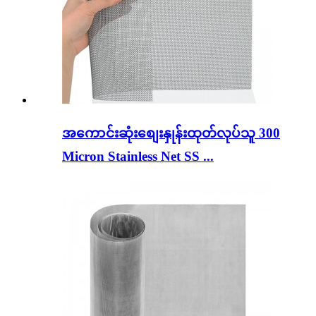
အကောင်းဆုံးစျေးနှုန်းထုတ်လုပ်သူ 300
Micron Stainless Net SS ...