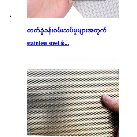
ဓာတ်ခွဲခန်းစမ်းသပ်မှုများအတွက်
stainless steel စံ...