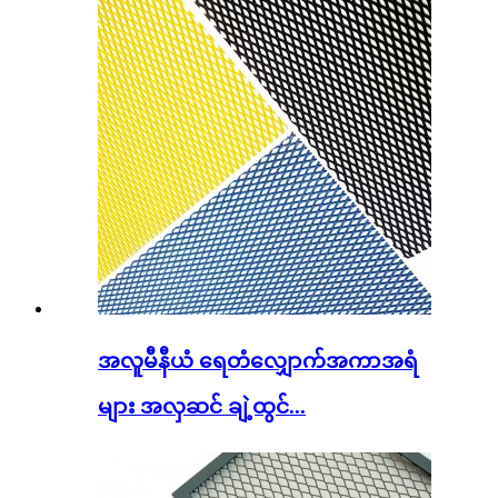
အလူမီနီယံ ရေတံလျှောက်အကာအရံ
များ အလှဆင် ချဲ့ထွင်...