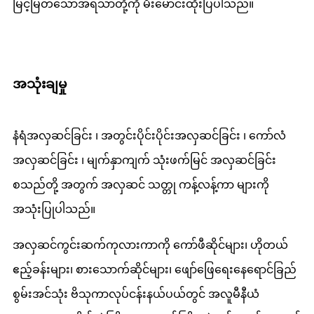
မြင့်မြတ်သောအရသာတို့ကို မီးမောင်းထိုးပြပါသည်။
အသုံးချမှု
နံရံအလှဆင်ခြင်း ၊ အတွင်းပိုင်းပိုင်းအလှဆင်ခြင်း ၊ ကော်လံ
အလှဆင်ခြင်း ၊ မျက်နှာကျက် သုံးဖက်မြင် အလှဆင်ခြင်း
စသည်တို့ အတွက် အလှဆင် သတ္တု ကန့်လန့်ကာ များကို
အသုံးပြုပါသည်။
အလှဆင်ကွင်းဆက်ကုလားကာကို ကော်ဖီဆိုင်များ၊ ဟိုတယ်
ဧည့်ခန်းများ၊ စားသောက်ဆိုင်များ၊ ဖျော်ဖြေရေးနေရောင်ခြည်
စွမ်းအင်သုံး ဗိသုကာလုပ်ငန်းနယ်ပယ်တွင် အလူမီနီယံ