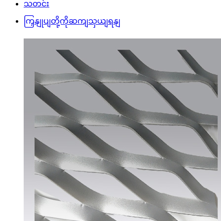
သတင်း
ကြှနျုပျတို့ကိုဆကျသှယျရနျ