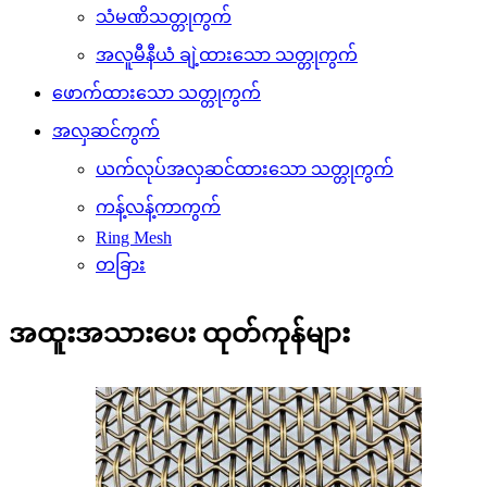
သံမဏိသတ္တုကွက်
အလူမီနီယံ ချဲ့ထားသော သတ္တုကွက်
ဖောက်ထားသော သတ္တုကွက်
အလှဆင်ကွက်
ယက်လုပ်အလှဆင်ထားသော သတ္တုကွက်
ကန့်လန့်ကာကွက်
Ring Mesh
တခြား
အထူးအသားပေး ထုတ်ကုန်များ