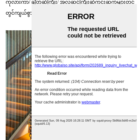
ကုလားကာ/ ချိတ်ဆွဲကြိုး/ အလှဆင်ကြိုးဆွဲကွင်းဆက်များတွင်
တွင်ကျယ်စွာအသုံးပြုပါသည်။