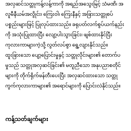
အလှဆင်သတ္တုကန့်လန့်ကာကို အရည်အသွေးမြင့် သံမဏိ၊ အ
လူမီနီယမ်အလွိုင်း၊ ကြေးဝါ၊ ကြေးနီနှင့် အခြားသတ္တုစပ်
ပစ္စည်းများဖြင့် ပြုလုပ်ထားသည်။ ခရုပတ်လက်စွပ်ယက်နည်း
ကို အသုံးပြုထားပြီး လျော့ပါးသွားခြင်း၊ ဖျစ်ထားနိုင်ပြီး
ကုလားကာများကဲ့သို့ လွတ်လပ်စွာ ရွေ့လျားနိုင်သည်။
ထူးခြားသော ပျော့ပြောင်းမှုနှင့် သတ္တုလိုင်းများ၏ တောက်ပ
မှုသည် သတ္တုအလှဆင်ခြင်း၏ မတူညီသော အနုပညာစတိုင်
များကို တိုက်ရိုက်ဖန်တီးပေးပြီး အလှဆင်ထားသော သတ္တု
ကွက်ကုလားကာများ၏ အရောင်များကို ပြောင်းလဲနိုင်သည်။
ကန့်သတ်ချက်များ