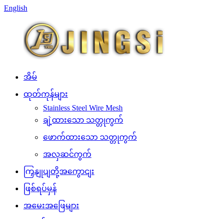
English
အိမ်
ထုတ်ကုန်များ
Stainless Steel Wire Mesh
ချဲ့ထားသော သတ္တုကွက်
ဖောက်ထားသော သတ္တုကွက်
အလှဆင်ကွက်
ကြှနျုပျတို့အကွောငျး
ဖြစ်ရပ်မှန်
အမေးအဖြေများ