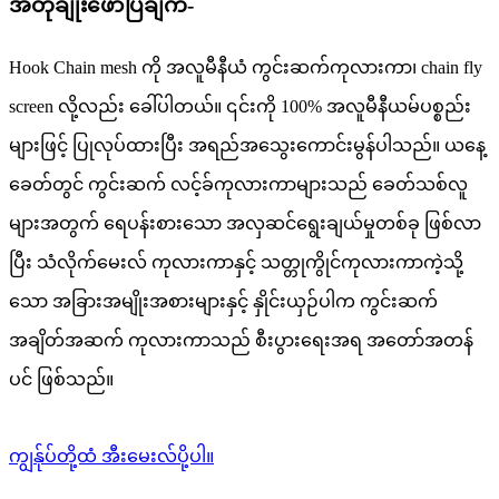
အတိုချုံးဖော်ပြချက်-
Hook Chain mesh ကို အလူမီနီယံ ကွင်းဆက်ကုလားကာ၊ chain fly
screen လို့လည်း ခေါ်ပါတယ်။ ၎င်းကို 100% အလူမီနီယမ်ပစ္စည်း
များဖြင့် ပြုလုပ်ထားပြီး အရည်အသွေးကောင်းမွန်ပါသည်။ ယနေ့
ခေတ်တွင် ကွင်းဆက် လင့်ခ်ကုလားကာများသည် ခေတ်သစ်လူ
များအတွက် ရေပန်းစားသော အလှဆင်ရွေးချယ်မှုတစ်ခု ဖြစ်လာ
ပြီး သံလိုက်မေးလ် ကုလားကာနှင့် သတ္တုကွိုင်ကုလားကာကဲ့သို့
သော အခြားအမျိုးအစားများနှင့် နှိုင်းယှဉ်ပါက ကွင်းဆက်
အချိတ်အဆက် ကုလားကာသည် စီးပွားရေးအရ အတော်အတန်
ပင် ဖြစ်သည်။
ကျွန်ုပ်တို့ထံ အီးမေးလ်ပို့ပါ။