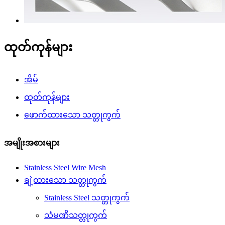
ထုတ်ကုန်များ
အိမ်
ထုတ်ကုန်များ
ဖောက်ထားသော သတ္တုကွက်
အမျိုးအစားများ
Stainless Steel Wire Mesh
ချဲ့ထားသော သတ္တုကွက်
Stainless Steel သတ္တုကွက်
သံမဏိသတ္တုကွက်