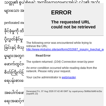
သတ္တု၏ စွယ်စုံရနှင့် အကျိုးကျေးဇူးများအပြင် ၎င်း၏ အသုံး
များသော အပလီကေးရှင်းအချို့ကို လေ့လာပါမည်။
perforated metal ၏ အဓိက အားသာချက်တစ်ခုမှာ မြင့်မားသော
ခိုင်ခံ့မှုကို ထိန်းသိမ်းထားစဉ်တွင် လေ၀င်လေထွက်နှင့် အလင်း
ပို့လွှတ်နိုင်မှု စွမ်းရည်ဖြစ်သည်။ ၎င်းသည် ကာရံခြင်း၊ စိစစ်
ခြင်းနှင့် ဗိသုကာဆိုင်ရာ အစိတ်အပိုင်းများကဲ့သို့သော အသုံးချ
မှုများအတွက် စံပြပစ္စည်းတစ်ခု ဖြစ်စေသည်။ ထို့အပြင်၊
ဖောက်ထွင်းမှုများကို သီးသန့်ဒီဇိုင်းပန်းတိုင်များရရှိရန်
စိတ်ကြိုက်ပြင်ဆင်နိုင်ပြီး အလှဆင်ရည်ရွယ်ချက်များအတွက်
ရေပန်းစားသော ရွေးချယ်မှုတစ်ခု ဖြစ်လာစေပါသည်။
အပေါက်ဖောက်ထားသောသတ္တုသည် လုံခြုံရေးနှင့် လျှို့ဝှက်
ရေးအဆင့်ကို ပေးစွမ်းသောကြောင့် ၎င်းသည် လုံခြုံရေးစခရင်