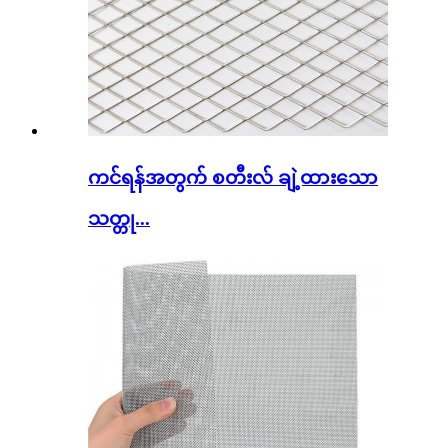
ကင်ရန်အတွက် စတီးလ် ချဲ့ထားသော
သတ္တု...