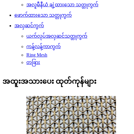
အလူမီနီယံ ချဲ့ထားသော သတ္တုကွက်
ဖောက်ထားသော သတ္တုကွက်
အလှဆင်ကွက်
ယက်လုပ်အလှဆင်သတ္တုကွက်
ကန့်လန့်ကာကွက်
Ring Mesh
တခြား
အထူးအသားပေး ထုတ်ကုန်များ