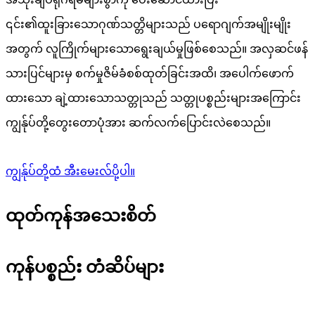
၎င်း၏ထူးခြားသောဂုဏ်သတ္တိများသည် ပရောဂျက်အမျိုးမျိုး
အတွက် လူကြိုက်များသောရွေးချယ်မှုဖြစ်စေသည်။ အလှဆင်ဖန်
သားပြင်များမှ စက်မှုဇိမ်ခံစစ်ထုတ်ခြင်းအထိ၊ အပေါက်ဖောက်
ထားသော ချဲ့ထားသောသတ္တုသည် သတ္တုပစ္စည်းများအကြောင်း
ကျွန်ုပ်တို့တွေးတောပုံအား ဆက်လက်ပြောင်းလဲစေသည်။
ကျွန်ုပ်တို့ထံ အီးမေးလ်ပို့ပါ။
ထုတ်ကုန်အသေးစိတ်
ကုန်ပစ္စည်း တံဆိပ်များ