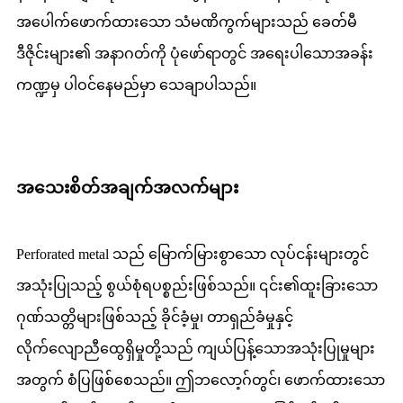
အပေါက်ဖောက်ထားသော သံမဏိကွက်များသည် ခေတ်မီ
ဒီဇိုင်းများ၏ အနာဂတ်ကို ပုံဖော်ရာတွင် အရေးပါသောအခန်း
ကဏ္ဍမှ ပါဝင်နေမည်မှာ သေချာပါသည်။
အသေးစိတ်အချက်အလက်များ
Perforated metal သည် မြောက်မြားစွာသော လုပ်ငန်းများတွင်
အသုံးပြုသည့် စွယ်စုံရပစ္စည်းဖြစ်သည်။ ၎င်း၏ထူးခြားသော
ဂုဏ်သတ္တိများဖြစ်သည့် ခိုင်ခံ့မှု၊ တာရှည်ခံမှုနှင့်
လိုက်လျောညီထွေရှိမှုတို့သည် ကျယ်ပြန့်သောအသုံးပြုမှုများ
အတွက် စံပြဖြစ်စေသည်။ ဤဘလော့ဂ်တွင်၊ ဖောက်ထားသော