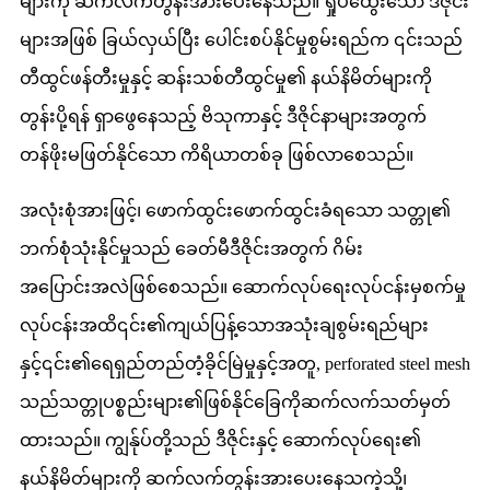
များကို ဆက်လက်တွန်းအားပေးနေသည်။ ရှုပ်ထွေးသော ဒီဇိုင်း
များအဖြစ် ခြယ်လှယ်ပြီး ပေါင်းစပ်နိုင်မှုစွမ်းရည်က ၎င်းသည်
တီထွင်ဖန်တီးမှုနှင့် ဆန်းသစ်တီထွင်မှု၏ နယ်နိမိတ်များကို
တွန်းပို့ရန် ရှာဖွေနေသည့် ဗိသုကာနှင့် ဒီဇိုင်နာများအတွက်
တန်ဖိုးမဖြတ်နိုင်သော ကိရိယာတစ်ခု ဖြစ်လာစေသည်။
အလုံးစုံအားဖြင့်၊ ဖောက်ထွင်းဖောက်ထွင်းခံရသော သတ္တု၏
ဘက်စုံသုံးနိုင်မှုသည် ခေတ်မီဒီဇိုင်းအတွက် ဂိမ်း
အပြောင်းအလဲဖြစ်စေသည်။ ဆောက်လုပ်ရေးလုပ်ငန်းမှစက်မှု
လုပ်ငန်းအထိ၎င်း၏ကျယ်ပြန့်သောအသုံးချစွမ်းရည်များ
နှင့်၎င်း၏ရေရှည်တည်တံ့ခိုင်မြဲမှုနှင့်အတူ, perforated steel mesh
သည်သတ္တုပစ္စည်းများ၏ဖြစ်နိုင်ခြေကိုဆက်လက်သတ်မှတ်
ထားသည်။ ကျွန်ုပ်တို့သည် ဒီဇိုင်းနှင့် ဆောက်လုပ်ရေး၏
နယ်နိမိတ်များကို ဆက်လက်တွန်းအားပေးနေသကဲ့သို့၊