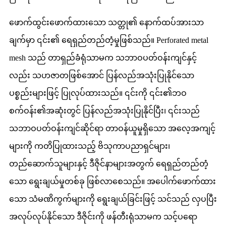
ဖောက်ထွင်းဖောက်ထားသော သတ္တု၏ နောက်ထပ်အားသာ
ချက်မှာ ၎င်း၏ ရေရှည်တည်တံ့မှုဖြစ်သည်။ Perforated metal
mesh သည် တာရှည်ခံရုံသာမက သဘာဝပတ်ဝန်းကျင်နှင့်
လည်း သဟဇာတဖြစ်အောင် ပြန်လည်အသုံးပြုနိုင်သော
ပစ္စည်းများဖြင့် ပြုလုပ်ထားသည်။ ၎င်းကို ၎င်း၏ဘဝ
စက်ဝန်း၏အဆုံးတွင် ပြန်လည်အသုံးပြုနိုင်ပြီး၊ ၎င်းသည်
သဘာဝပတ်ဝန်းကျင်ဆိုင်ရာ တာဝန်ယူမှုရှိသော အလေ့အကျင့်
များကို ကတိပြုထားသည့် ဗိသုကာပညာရှင်များ၊
တည်ဆောက်သူများနှင့် ဒီဇိုင်နာများအတွက် ရေရှည်တည်တံ့
သော ရွေးချယ်မှုတစ်ခု ဖြစ်လာစေသည်။ အပေါက်ဖောက်ထား
သော သံမဏိကွက်များကို ရွေးချယ်ခြင်းဖြင့် သင်သည် လှပပြီး
အလုပ်လုပ်နိုင်သော ဒီဇိုင်းကို ဖန်တီးရုံသာမက သင့်ပရော