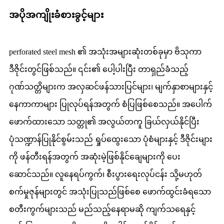
အပိုအကျိုးခံစားခွင့်များ
perforated steel mesh ၏ အသုံးအများဆုံးတစ်ခုမှာ ဗိသုကာ
ဒီဇိုင်းတွင်ဖြစ်သည်။ ၎င်း၏ ပေါ့ပါးပြီး တာရှည်ခံသည့်
ဂုဏ်သတ္တိများက အလှဆင်ဖန်သားပြင်များ၊ မျက်နှာစာများနှင့်
နေကာကာများ ပြုလုပ်ရန်အတွက် စံပြဖြစ်စေသည်။ အပေါက်
ဖောက်ထားသော သတ္တု၏ အလွယ်တကူ ခြယ်လှယ်နိုင်ပြီး
ပုံသဏ္ဍာန်ပြုနိုင်စွမ်းသည် ရှုပ်ထွေးသော ပုံစံများနှင့် ဒီဇိုင်းများ
ကို ဖန်တီးရန်အတွက် အဆုံးမဲ့ဖြစ်နိုင်ချေများကို ပေး
ဆောင်သည်။ လူနေရပ်ကွက်၊ စီးပွားရေးလုပ်ငန်း သို့မဟုတ်
စက်မှုဇုန်များတွင် အသုံးပြုသည်ဖြစ်စေ ဖောက်ထွင်းခံရသော
စတီးကွက်များသည် မည်သည့်နေရာမဆို ကျက်သရေနှင့်