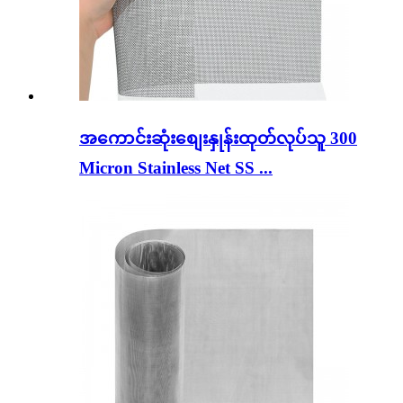
အကောင်းဆုံးစျေးနှုန်းထုတ်လုပ်သူ 300
Micron Stainless Net SS ...