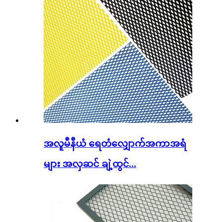
အလူမီနီယံ ရေတံလျှောက်အကာအရံ
များ အလှဆင် ချဲ့ထွင်...