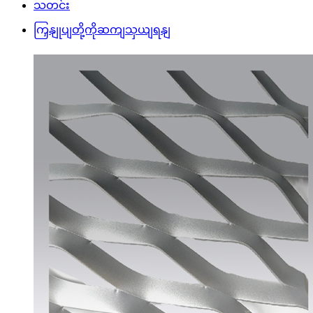
သတင်း
ကြှနျုပျတို့ကိုဆကျသှယျရနျ