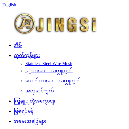
English
အိမ်
ထုတ်ကုန်များ
Stainless Steel Wire Mesh
ချဲ့ထားသော သတ္တုကွက်
ဖောက်ထားသော သတ္တုကွက်
အလှဆင်ကွက်
ကြှနျုပျတို့အကွောငျး
ဖြစ်ရပ်မှန်
အမေးအဖြေများ