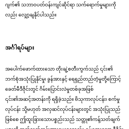
ဂျက်၏ သဘာဝပတ်ဝန်းကျင်ဆိုင်ရာ သက်ရောက်မှုများကို
လည်း လျှော့ချနိုင်ပါသည်။
အင်္ဂါရပ်များ
အပေါက်ဖောက်ထားသော တိုးချဲ့စတီးကွက်သည် ၎င်း၏
ဘက်စုံအသုံးပြုနိုင်မှု၊ ခွန်အားနှင့် ရေရှည်တည်တံ့မှုတို့ကြောင့်
ခေတ်မီဒီဇိုင်းတွင် ဂိမ်းပြောင်းလဲမှုတစ်ခုအဖြစ်
၎င်း၏အဆင့်အတန်းကို ရရှိခဲ့သည်။ ဗိသုကာလုပ်ငန်း၊ စက်မှု
လုပ်ငန်း သို့မဟုတ် အလှဆင်လုပ်ငန်းများတွင် အသုံးပြုသည်
ဖြစ်စေ ဤထူးခြားသောပစ္စည်းသည် သတ္တု၏ကန့်သတ်ချက်