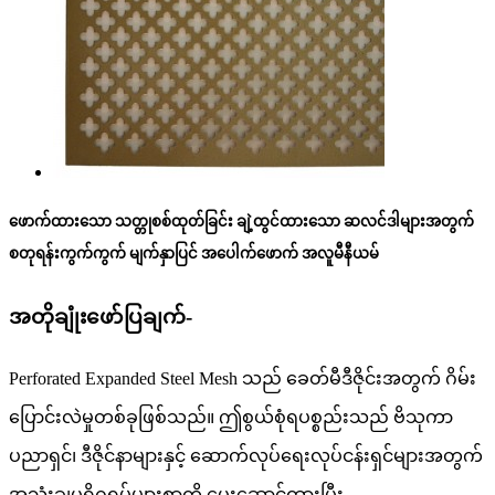
ဖောက်ထားသော သတ္တုစစ်ထုတ်ခြင်း ချဲ့ထွင်ထားသော ဆလင်ဒါများအတွက်
စတုရန်းကွက်ကွက် မျက်နှာပြင် အပေါက်ဖောက် အလူမီနီယမ်
အတိုချုံးဖော်ပြချက်-
Perforated Expanded Steel Mesh သည် ခေတ်မီဒီဇိုင်းအတွက် ဂိမ်း
ပြောင်းလဲမှုတစ်ခုဖြစ်သည်။ ဤစွယ်စုံရပစ္စည်းသည် ဗိသုကာ
ပညာရှင်၊ ဒီဇိုင်နာများနှင့် ဆောက်လုပ်ရေးလုပ်ငန်းရှင်များအတွက်
အသုံးချပရိုဂရမ်များစွာကို ပေးဆောင်ထားပြီး