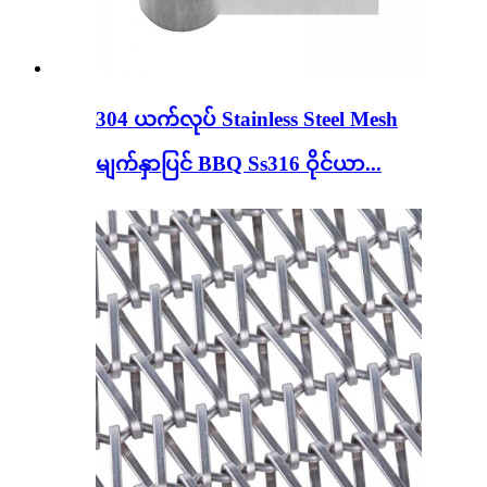
304 ယက်လုပ် Stainless Steel Mesh
မျက်နှာပြင် BBQ Ss316 ဝိုင်ယာ...