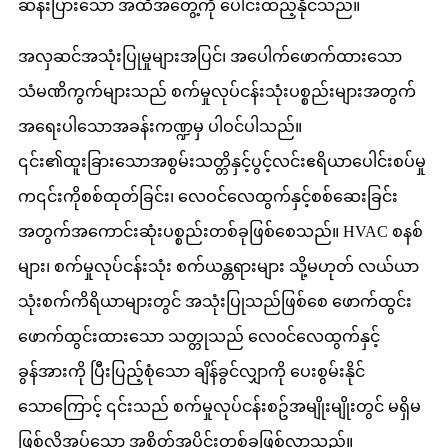
ဆန်းပြားသော အထိအတွေ့ကို ပေါင်းထည့်နိုင်သည်။
အလှဆင်အသုံးပြုမှုများအပြင်၊ အပေါက်ဖောက်ထားသော
သံမဏိကွက်များသည် စက်မှုလုပ်ငန်းသုံးပစ္စည်းများအတွက်
အရေးပါသောအခန်းကဏ္ဍမှ ပါဝင်ပါသည်။
၎င်း၏ထူးခြားသောအစွမ်းသတ္တိနှင့်ပွင့်လင်းဧရိယာပေါင်းစပ်မှု
က၎င်းကိုစစ်ထုတ်ခြင်း၊ လေဝင်လေထွက်နှင့်စစ်ဆေးခြင်း
အတွက်အကောင်းဆုံးပစ္စည်းတစ်ခုဖြစ်စေသည်။ HVAC စနစ်
များ၊ စက်မှုလုပ်ငန်းသုံး စက်ယန္တရားများ သို့မဟုတ် လယ်ယာ
သုံးစက်ကိရိယာများတွင် အသုံးပြုသည်ဖြစ်စေ ဖောက်ထွင်း
ဖောက်ထွင်းထားသော သတ္တုသည် လေ၀င်လေထွက်နှင့်
ခွန်အားကို ပြီးပြည့်စုံသော ချိန်ခွင်လျှာကို ပေးစွမ်းနိုင်
သောကြောင့် ၎င်းသည် စက်မှုလုပ်ငန်းစဥ်အမျိုးမျိုးတွင် မရှိမ
ဖြစ်လိုအပ်သော အစိတ်အပိုင်းတစ်ခုဖြစ်လာသည်။