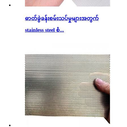
ဓာတ်ခွဲခန်းစမ်းသပ်မှုများအတွက်
stainless steel စံ...