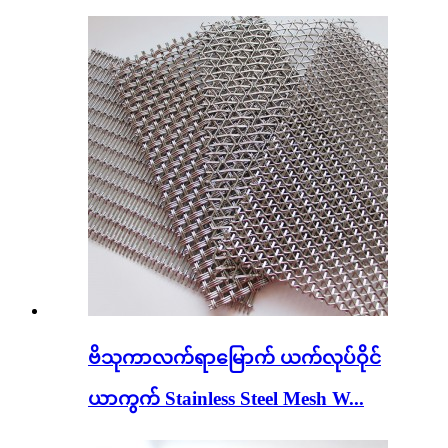
ဗိသုကာလက်ရာမြောက် ယက်လုပ်ဝိုင်
ယာကွက် Stainless Steel Mesh W...