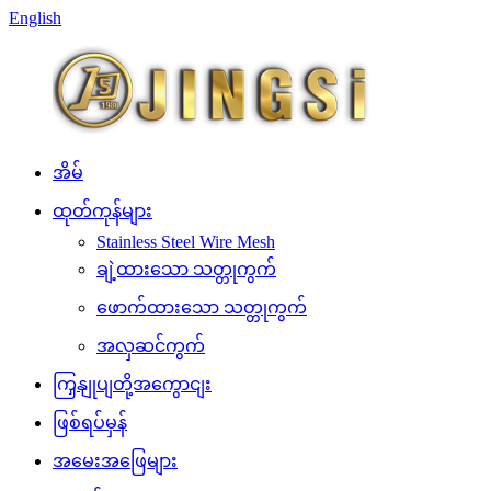
English
အိမ်
ထုတ်ကုန်များ
Stainless Steel Wire Mesh
ချဲ့ထားသော သတ္တုကွက်
ဖောက်ထားသော သတ္တုကွက်
အလှဆင်ကွက်
ကြှနျုပျတို့အကွောငျး
ဖြစ်ရပ်မှန်
အမေးအဖြေများ