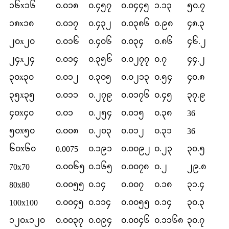
၁၆x၁၆
၀.၀၁၈
၀.၄၅၇
၀.၀၄၄၅
၁.၁၃
၅၀.၇
၁၈x၁၈
၀.၀၁၇
၀.၄၃၂
၀.၀၃၈၆
၀.၉၈
၄၈.၃
၂၀x၂၀
၀.၀၁၆
၀.၄၀၆
၀.၀၃၄
၀.၈၆
၄၆.၂
၂၄x၂၄
၀.၀၁၄
၀.၃၅၆
၀.၀၂၇၇
၀.၇
၄၄.၂
၃၀x၃၀
၀.၀၁၂
၀.၃၀၅
၀.၀၂၁၃
၀.၅၄
၄၀.၈
၃၅x၃၅
၀.၀၁၁
၀.၂၇၉
၀.၀၁၇၆
၀.၄၅
၃၇.၉
၄၀x၄၀
၀.၀၁
၀.၂၅၄
၀.၀၁၅
၀.၃၈
36
၅၀x၅၀
၀.၀၀၈
၀.၂၀၃
၀.၀၁၂
၀.၃၁
36
၆၀x၆၀
၀.၁၉၁
၀.၀၀၉၂
၀.၂၃
၃၀.၅
0.0075
၀.၀၀၆၅
၀.၁၆၅
၀.၀၀၇၈
၀.၂
၂၉.၈
70x70
၀.၀၀၅၅
၀.၁၄
၀.၀၀၇
၀.၁၈
၃၁.၄
80x80
၀.၀၀၄၅
၀.၁၁၄
၀.၀၀၅၅
၀.၁၄
၃၀.၃
100x100
၁၂၀x၁၂၀
၀.၀၀၃၇
၀.၀၉၄
၀.၀၀၄၆
၀.၁၁၆၈
၃၀.၇