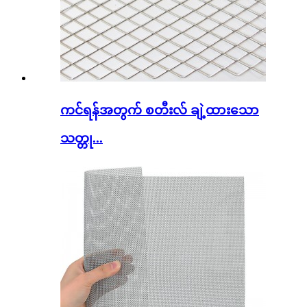
ကင်ရန်အတွက် စတီးလ် ချဲ့ထားသော
သတ္တု...