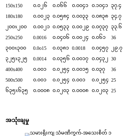
၀.၀၂၆
၀.၀၆၆
၀.၀၀၄၁
၀.၁၀၄၁
၃၇.၄
150x150
၀.၀၀၂၃
၀.၀၅၈၄
၀.၀၀၃၃
၀.၀၈၃၈
၃၄.၇
180x180
၂၀၀x၂၀၀
၀.၀၀၂၁
၀.၀၅၃၃
၀.၀၀၂၉
၀.၀၇၃၇
၃၃.၆
၀.၀၄၀၆
၀.၀၀၂၄
၀.၀၆၁
250x250
0.0016
36
၃၀၀x၃၀၀
၀.၀၃၈၁
၀.၀၄၅၇
၂၉.၇
0.0o15
0.0018
၃၂၅x၃၂၅
၀.၀၃၅၆
၀.၀၀၁၇
၀.၀၄၃၂
0.0014
30
၀.၀၀၁
၀.၀၂၅၄
၀.၀၀၁၅
၀.၀၃၇
400x400
36
၀.၀၀၁
၀.၀၂၅၄
၀.၀၀၁
၀.၀၂၅၄
500x500
25
၆၃၅x၆၃၅
၀.၀၀၀၈
၀.၀၂၀၃
၀.၀၀၀၈
၀.၀၂၀၃
25
အသုံးချမှု