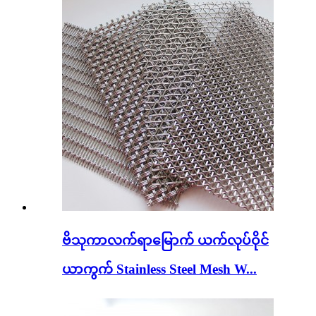
ဗိသုကာလက်ရာမြောက် ယက်လုပ်ဝိုင်
ယာကွက် Stainless Steel Mesh W...