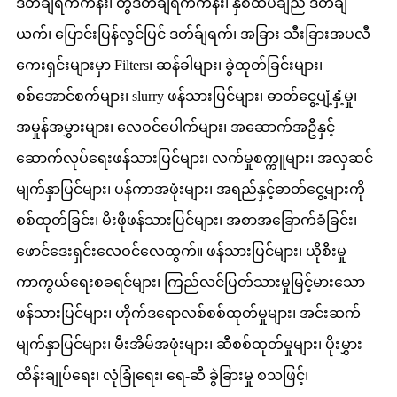
ဒတ်ခ်ျရက်ကန်း၊ တွီဒတ်ခ်ျရက်ကန်း၊ နှစ်ထပ်ချည် ဒတ်ခ်ျ
ယက်၊ ပြောင်းပြန်လွင်ပြင် ဒတ်ခ်ျရက်၊ အခြား သီးခြားအပလီ
ကေးရှင်းများမှာ Filters၊ ဆန်ခါများ၊ ခွဲထုတ်ခြင်းများ၊
စစ်အောင်စက်များ၊ slurry ဖန်သားပြင်များ၊ ဓာတ်ငွေ့ပျံ့နှံ့မှု၊
အမှုန်အမွှားများ၊ လေဝင်ပေါက်များ၊ အဆောက်အဦနှင့်
ဆောက်လုပ်ရေးဖန်သားပြင်များ၊ လက်မှုစက္ကူများ၊ အလှဆင်
မျက်နှာပြင်များ၊ ပန်ကာအဖုံးများ၊ အရည်နှင့်ဓာတ်ငွေ့များကို
စစ်ထုတ်ခြင်း၊ မီးဖိုဖန်သားပြင်များ၊ အစာအခြောက်ခံခြင်း၊
ဖောင်ဒေးရှင်းလေဝင်လေထွက်။ ဖန်သားပြင်များ၊ ယိုစီးမှု
ကာကွယ်ရေးစခရင်များ၊ ကြည်လင်ပြတ်သားမှုမြင့်မားသော
ဖန်သားပြင်များ၊ ဟိုက်ဒရောလစ်စစ်ထုတ်မှုများ၊ အင်းဆက်
မျက်နှာပြင်များ၊ မီးအိမ်အဖုံးများ၊ ဆီစစ်ထုတ်မှုများ၊ ပိုးမွှား
ထိန်းချုပ်ရေး၊ လုံခြုံရေး၊ ရေ-ဆီ ခွဲခြားမှု စသဖြင့်၊