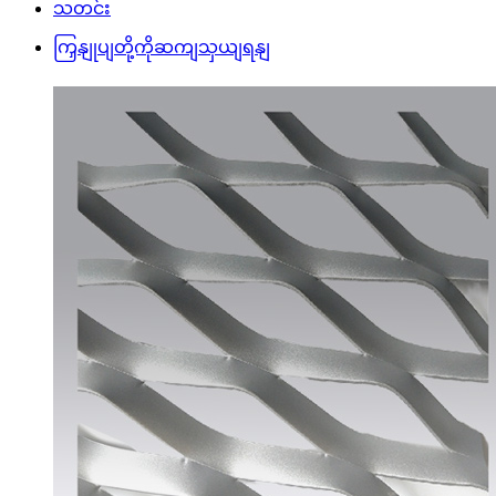
သတင်း
ကြှနျုပျတို့ကိုဆကျသှယျရနျ