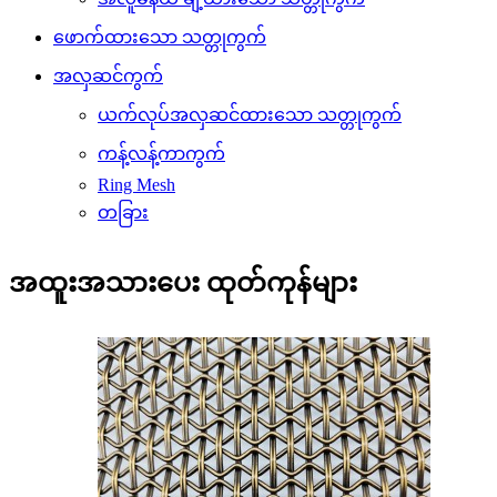
ဖောက်ထားသော သတ္တုကွက်
အလှဆင်ကွက်
ယက်လုပ်အလှဆင်ထားသော သတ္တုကွက်
ကန့်လန့်ကာကွက်
Ring Mesh
တခြား
အထူးအသားပေး ထုတ်ကုန်များ