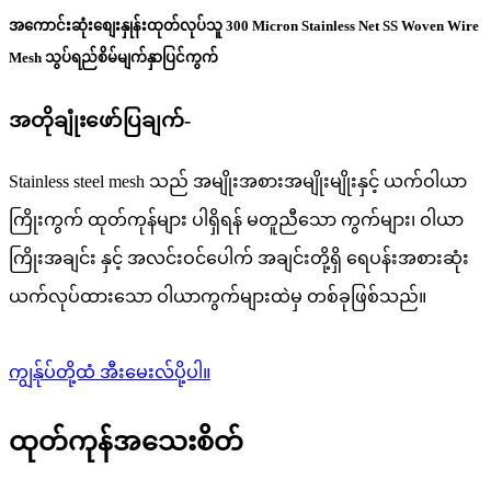
အကောင်းဆုံးစျေးနှုန်းထုတ်လုပ်သူ 300 Micron Stainless Net SS Woven Wire
Mesh သွပ်ရည်စိမ်မျက်နှာပြင်ကွက်
အတိုချုံးဖော်ပြချက်-
Stainless steel mesh သည် အမျိုးအစားအမျိုးမျိုးနှင့် ယက်ဝါယာ
ကြိုးကွက် ထုတ်ကုန်များ ပါရှိရန် မတူညီသော ကွက်များ၊ ဝါယာ
ကြိုးအချင်း နှင့် အလင်းဝင်ပေါက် အချင်းတို့ရှိ ရေပန်းအစားဆုံး
ယက်လုပ်ထားသော ဝါယာကွက်များထဲမှ တစ်ခုဖြစ်သည်။
ကျွန်ုပ်တို့ထံ အီးမေးလ်ပို့ပါ။
ထုတ်ကုန်အသေးစိတ်