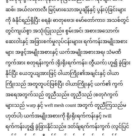
ဆစ်၊ အယ်လကာလီ၊ မြင့်မားသောအပူချိန်နှင့် ပွန်းပဲ့ခြင်းများ
ကို ခံနိုင်ရည်ရှိပြီး ရေနံ၊ ဓာတုဗေဒ၊ မော်တော်ကား၊ အသစ်တွင်
တွင်ကျယ်စွာ အသုံးပြုသည်။ စွမ်းအင်၊ အစားအသောက်၊
ဆေးဝါးနှင့် အခြားစက်မှုလုပ်ငန်းများ။ ရက်ကန်းအမျိုးအစား
များ အဖွင့်အမျိုးအစားနှင့် ယက်အမျိုးအစားအရ၊ သံမဏိ
ကွက်အား စတုရန်းကွက် (ရိုးရိုးရက်ကန်း၊ တွီယက်) ဟူ၍ ခွဲခြား
နိုင်ပြီး ယေဘူယျအားဖြင့် ဝါယာကြိုး၏အချင်းနှင့် ဝါယာ
ကြိုးသည် အတူတူပင်ဖြစ်ပြီး ဝါယာကြိုးနှင့် ယက်၏ ကွက်
အရေအတွက်သည် တူညီသည်။ တူညီသည် (စတုဂံကွက်
များသည် warp နှင့် weft mesh count အတွက် တူညီကြသည်မ
ဟုတ်ပါ) ယက်အမျိုးအစားကို ရိုးရိုးရက်ကန်းနှင့် twill
ရက်ကန်းဟူ၍ ခွဲခြားနိုင်သည်။ ဒတ်ခ်ျရက်ကန်းကွက် (လွင်ပြင်