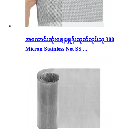
အကောင်းဆုံးစျေးနှုန်းထုတ်လုပ်သူ 300
Micron Stainless Net SS ...