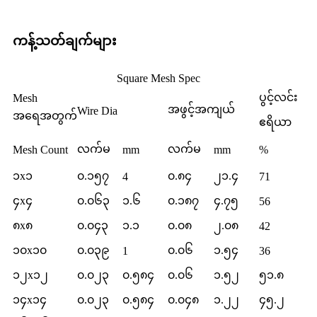
ကန့်သတ်ချက်များ
Square Mesh Spec
ပွင့်လင်း
Mesh
အဖွင့်အကျယ်
Wire Dia
အရေအတွက်
ဧရိယာ
လက်မ
လက်မ
Mesh Count
mm
mm
%
၁x၁
၀.၁၅၇
၀.၈၄
၂၁.၄
4
71
၄x၄
၀.၀၆၃
၁.၆
၀.၁၈၇
၄.၇၅
56
၈x၈
၀.၀၄၃
၁.၁
၀.၀၈
၂.၀၈
42
၁၀x၁၀
၀.၀၃၉
၀.၀၆
၁.၅၄
1
36
၁၂x၁၂
၀.၀၂၃
၀.၅၈၄
၀.၀၆
၁.၅၂
၅၁.၈
၁၄x၁၄
၀.၀၂၃
၀.၅၈၄
၀.၀၄၈
၁.၂၂
၄၅.၂