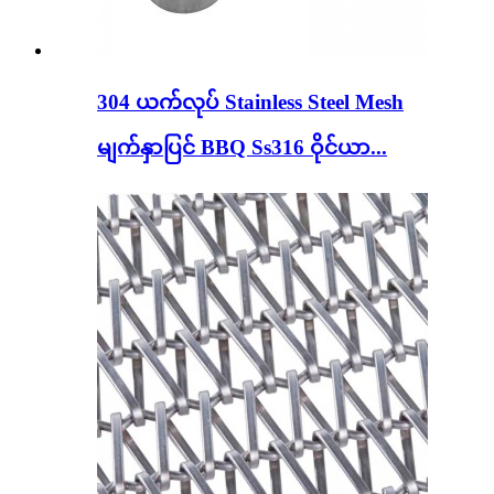
304 ယက်လုပ် Stainless Steel Mesh
မျက်နှာပြင် BBQ Ss316 ဝိုင်ယာ...