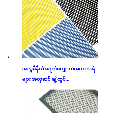
အလူမီနီယံ ရေတံလျှောက်အကာအရံ
များ အလှဆင် ချဲ့ထွင်...