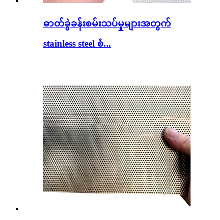
ဓာတ်ခွဲခန်းစမ်းသပ်မှုများအတွက်
stainless steel စံ...