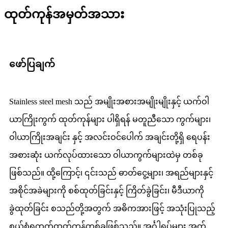
ထုတ်ကုန်အမှတ်အသား
ဖော်ပြချက်
Stainless steel mesh သည် အမျိုးအစားအမျိုးမျိုးနှင့် ယက်ဝါ
ယာကြိုးကွက် ထုတ်ကုန်များ ပါရှိရန် မတူညီသော ကွက်များ၊
ဝါယာကြိုးအချင်း နှင့် အလင်းဝင်ပေါက် အချင်းတို့ရှိ ရေပန်း
အစားဆုံး ယက်လုပ်ထားသော ဝါယာကွက်များထဲမှ တစ်ခု
ဖြစ်သည်။ ထို့ကြောင့်၊ ၎င်းသည် ဓာတ်ငွေ့များ၊ အရည်များနှင့်
အစိုင်အခဲများကို စစ်ထုတ်ခြင်းနှင့် ကြိတ်ခွဲခြင်း၊ မီဒီယာကို
ခွဲထုတ်ခြင်း စသည်တို့အတွက် အဓိကအားဖြင့် အသုံးပြုသည့်
စွယ်စုံရကွက်ထုတ်ကုန်တစ်ခုဖြစ်သည်။ အင်္ဂါရပ်များ အက်