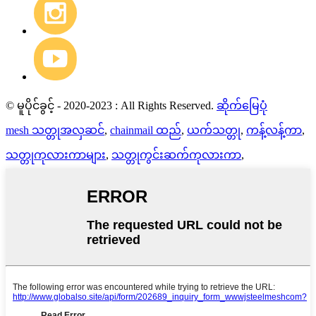
© မူပိုင်ခွင့် - 2020-2023 : All Rights Reserved.
ဆိုက်မြေပုံ
mesh သတ္တုအလှဆင်
,
chainmail ထည်
,
ယက်သတ္တု
,
ကန့်လန့်ကာ
,
သတ္တုကုလားကာများ
,
သတ္တုကွင်းဆက်ကုလားကာ
,