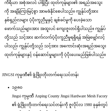
ကိရိယာ အစုံအလင် ပါရှိပြီး ထုတ်ကုန်များ၏ အရည်အသွေး
ကို အချိန်ကြာမြင့်စွာ အာမခံနိုင်စေပါသည်။ ကျွန်ုပ်တို့အား
နှစ်ရှည်လများ ပံ့ပိုးကူညီမှုနှင့် ချစ်ခင်မှုကို ပေးခဲ့သော
ဖောက်သည်များအား အထူးပင် ကျေးဇူးတင်ရှိပါသည်။ ကျွန်ုပ်
တို့သည် သင့်အား ဆက်လက်ပံ့ပိုးကူညီမှုရရှိရန် အမြဲမျှော်လင့်
ပါသည်၊ ကျွန်ုပ်တို့သည် သင့်အား အကောင်းဆုံးအရည်အသွေး
ထုတ်ကုန်များနှင့် ဝန်ဆောင်မှုများကို ပံ့ပိုးပေးမည်ဖြစ်ပါသည်။
JINGSI ကုမ္ပဏီ၏ ဖွံ့ဖြိုးတိုးတက်ရေးသင်တန်း
၁၉၈၀
Jingsi ကုမ္ပဏီ Anping County Jingsi Hardware Mesh Facory
၏ ဖွံ့ဖြိုးတိုးတက်ရေးသင်တန်းကို ဇူလိုင်လ 1980 ခုနှစ်တွင်