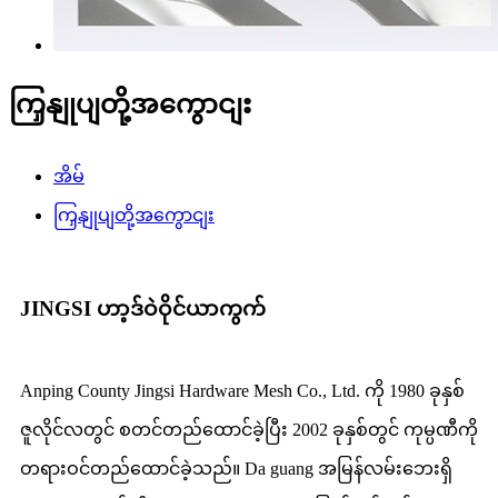
ကြှနျုပျတို့အကွောငျး
အိမ်
ကြှနျုပျတို့အကွောငျး
JINGSI ဟာ့ဒ်ဝဲဝိုင်ယာကွက်
Anping County Jingsi Hardware Mesh Co., Ltd. ကို 1980 ခုနှစ်
ဇူလိုင်လတွင် စတင်တည်ထောင်ခဲ့ပြီး 2002 ခုနှစ်တွင် ကုမ္ပဏီကို
တရားဝင်တည်ထောင်ခဲ့သည်။ Da guang အမြန်လမ်းဘေးရှိ