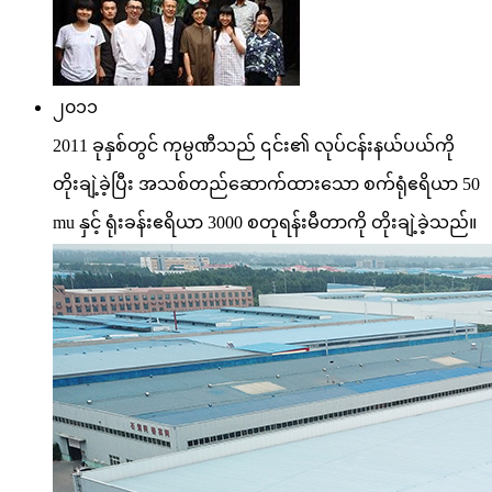
၂၀၁၁
2011 ခုနှစ်တွင် ကုမ္ပဏီသည် ၎င်း၏ လုပ်ငန်းနယ်ပယ်ကို
တိုးချဲ့ခဲ့ပြီး အသစ်တည်ဆောက်ထားသော စက်ရုံဧရိယာ 50
mu နှင့် ရုံးခန်းဧရိယာ 3000 စတုရန်းမီတာကို တိုးချဲ့ခဲ့သည်။