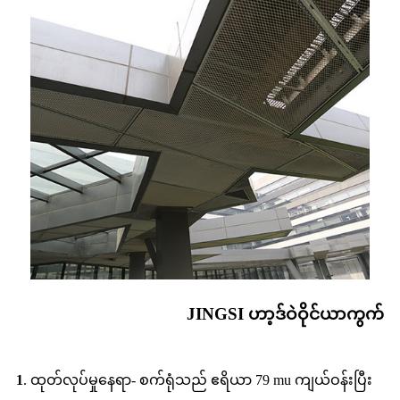
JINGSI ဟာ့ဒ်ဝဲဝိုင်ယာကွက်
1
. ထုတ်လုပ်မှုနေရာ- စက်ရုံသည် ဧရိယာ 79 mu ကျယ်ဝန်းပြီး