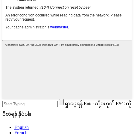
ရှာဖွေရန် Enter သို့မဟုတ် ESC ကို
ပိတ်ရန် နှိပ်ပါ။
English
French