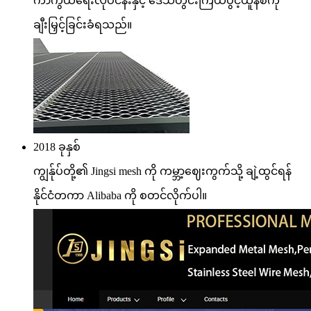
ကာကွယ်ရေးလုပ်ငန်းနှင့် ဒေသတွင်းကြယ်ပွင့်ယူနစ်ကို
ချီးမြှင့်ခြင်းခံရသည်။
2018 ခုနှစ်
ကျွန်ုပ်တို့၏ Jingsi mesh ကို ကမ္ဘာ့ဈေးကွက်သို့ ချဲ့ထွင်ရန်
နိုင်ငံတကာ Alibaba ကို စတင်လိုက်ပါ။