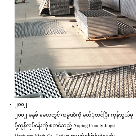
၂၀၀၂
၂၀၀၂ ခုနှစ် မေလတွင် ကုမ္ပဏီကို မှတ်ပုံတင်ပြီး ကုန်သွယ်မှု
ပို့ကုန်လုပ်ငန်းကို စတင်သည့် Anping County Jingsi