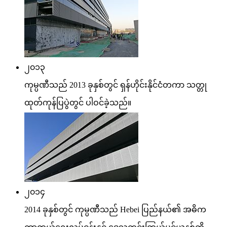
၂၀၁၃
ကုမ္ပဏီသည် 2013 ခုနှစ်တွင် ရှန်ဟိုင်းနိုင်ငံတကာ သတ္တု
ထုတ်ကုန်ပြပွဲတွင် ပါဝင်ခဲ့သည်။
၂၀၁၄
2014 ခုနှစ်တွင် ကုမ္ပဏီသည် Hebei ပြည်နယ်၏ အဓိက