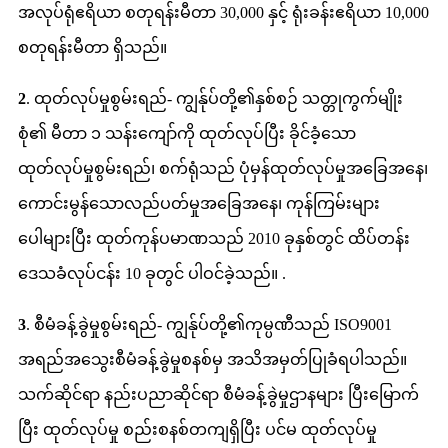
အလုပ်ရုံဧရိယာ စတုရန်းမီတာ 30,000 နှင့် ရုံးခန်းဧရိယာ 10,000
စတုရန်းမီတာ ရှိသည်။
2
. ထုတ်လုပ်မှုစွမ်းရည်- ကျွန်ုပ်တို့၏နှစ်စဉ် သတ္တုကွက်မျိုး
စုံ၏ မီတာ ၁ သန်းကျော်ကို ထုတ်လုပ်ပြီး ခိုင်ခံ့သော
ထုတ်လုပ်မှုစွမ်းရည်၊ စက်ရုံသည် ပုံမှန်ထုတ်လုပ်မှုအခြေအနေ၊
ကောင်းမွန်သောလည်ပတ်မှုအခြေအနေ၊ ကုန်ကြမ်းများ
ပေါများပြီး ထုတ်ကုန်ပမာဏသည် 2010 ခုနှစ်တွင် ထိပ်တန်း
ဒေသခံလုပ်ငန်း 10 ခုတွင် ပါဝင်ခဲ့သည်။ .
3
. စီမံခန့်ခွဲမှုစွမ်းရည်- ကျွန်ုပ်တို့၏ကုမ္ပဏီသည် ISO9001
အရည်အသွေးစီမံခန့်ခွဲမှုစနစ်မှ အသိအမှတ်ပြုခံရပါသည်။
သက်ဆိုင်ရာ နည်းပညာဆိုင်ရာ စီမံခန့်ခွဲမှုဌာနများ ပြီးမြောက်
ပြီး ထုတ်လုပ်မှု စည်းစနစ်တကျရှိပြီး ပင်မ ထုတ်လုပ်မှု