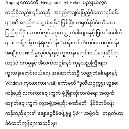
Anping ကောင်တီ၊ Hengshui City၊ Hebei ပြည်နယ်တွင်
တည်ရှိသည်။ ၎င်းသည် "အရည်အချင်းပြည့်မီသောလုပ်ငန်း
များ၏အရည်အသွေးစံနှုန်း" ဖြစ်ပြီး တရုတ်နိုင်ငံ၊ ဟီဘေး
ပြည်နယ်ရှိ ဆောက်လုပ်ရေးသတ္တုတံခါးများနှင့် ပြတင်းပေါက်
များ၊ ကန့်လန့်ကာနံရံလုပ်ငန်း "ဆန်းသစ်တီထွင်သောလုပ်ငန်း"
အမျိုးသားစက်မှုလုပ်ငန်းနှင့် ကူးသန်းရောင်းဝယ်ရေးဆိုင်ရာ
ဟာ့ဒ်ဝဲ စက်မှုနှင့် အီလက်ထရွန်းနစ် ကုန်သည်ကြီးများ
ကူးသန်းရောင်းဝယ်ရေး အဆောက်အဦ သတ္တုတံခါးများနှင့်
Windows ကုလားကာ၊ wall) ကော်မတီ "ဒုတိယဥက္ကဌ၊ ယူနစ်၊
ကုန်စည် လက်ကားဈေးကွက် ဖွံ့ဖြိုးတိုးတက်ရေး အတွက်
တရုတ်ဈေးကွက် လူ့အဖွဲ့အစည်း ကော်မတီ" နိုင်ငံတစ်ဝန်း
ကုန်သည်များ၏ ချေးငွေစီမံခန့်ခွဲမှု ပုံစံ"" အဖွဲ့ဝင်၊ "တရုတ်ဟာ့
ဒ်ဝဲထုတ်ကုန်များအသင်းမှ။