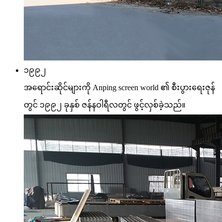
၁၉၉၂
အရောင်းဆိုင်များကို Anping screen world ၏ စီးပွားရေးဇုန်
တွင် ၁၉၉၂ ခုနှစ် ဇန်နဝါရီလတွင် ဖွင့်လှစ်ခဲ့သည်။