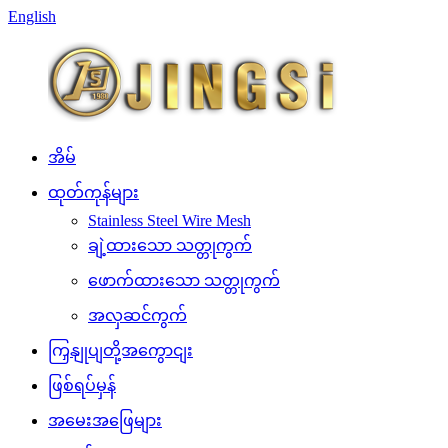
English
အိမ်
ထုတ်ကုန်များ
Stainless Steel Wire Mesh
ချဲ့ထားသော သတ္တုကွက်
ဖောက်ထားသော သတ္တုကွက်
အလှဆင်ကွက်
ကြှနျုပျတို့အကွောငျး
ဖြစ်ရပ်မှန်
အမေးအဖြေများ