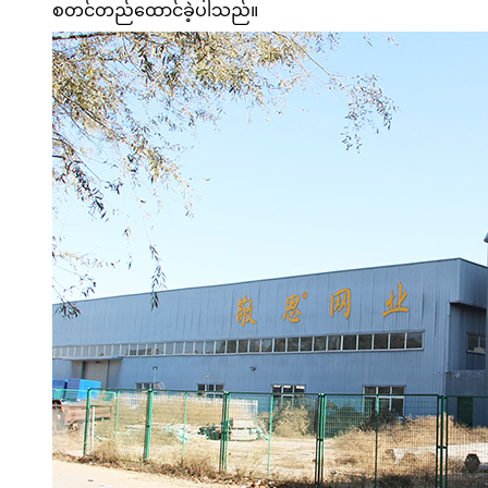
စတင်တည်ထောင်ခဲ့ပါသည်။