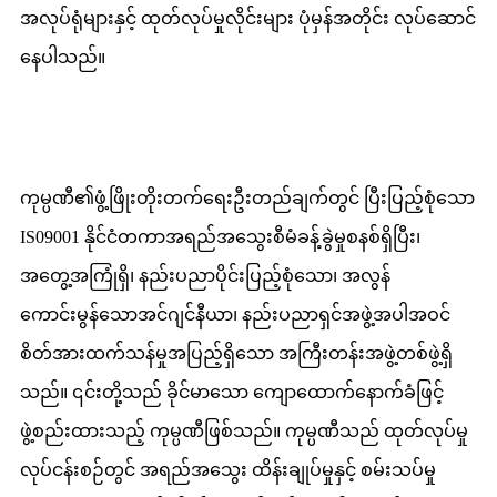
အလုပ်ရုံများနှင့် ထုတ်လုပ်မှုလိုင်းများ ပုံမှန်အတိုင်း လုပ်ဆောင်
နေပါသည်။
ကုမ္ပဏီ၏ဖွံ့ဖြိုးတိုးတက်ရေးဦးတည်ချက်တွင် ပြီးပြည့်စုံသော
IS09001 နိုင်ငံတကာအရည်အသွေးစီမံခန့်ခွဲမှုစနစ်ရှိပြီး၊
အတွေ့အကြုံရှိ၊ နည်းပညာပိုင်းပြည့်စုံသော၊ အလွန်
ကောင်းမွန်သောအင်ဂျင်နီယာ၊ နည်းပညာရှင်အဖွဲ့အပါအဝင်
စိတ်အားထက်သန်မှုအပြည့်ရှိသော အကြီးတန်းအဖွဲ့တစ်ဖွဲ့ရှိ
သည်။ ၎င်းတို့သည် ခိုင်မာသော ကျောထောက်နောက်ခံဖြင့်
ဖွဲ့စည်းထားသည့် ကုမ္ပဏီဖြစ်သည်။ ကုမ္ပဏီသည် ထုတ်လုပ်မှု
လုပ်ငန်းစဉ်တွင် အရည်အသွေး ထိန်းချုပ်မှုနှင့် စမ်းသပ်မှု