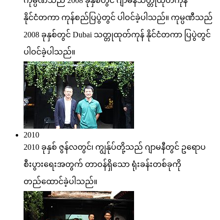
ကုမ္ပဏီသည် 2008 ခုနှစ်တွင် ဂျာမန်သတ္တုထုတ်ကုန်
နိုင်ငံတကာ ကုန်စည်ပြပွဲတွင် ပါဝင်ခဲ့ပါသည်။ ကုမ္ပဏီသည်
2008 ခုနှစ်တွင် Dubai သတ္တုထုတ်ကုန် နိုင်ငံတကာ ပြပွဲတွင်
ပါဝင်ခဲ့ပါသည်။
2010
2010 ခုနှစ် ဇွန်လတွင်၊ ကျွန်ုပ်တို့သည် ဂျာမနီတွင် ဥရောပ
စီးပွားရေးအတွက် တာဝန်ရှိသော ရုံးခန်းတစ်ခုကို
တည်ထောင်ခဲ့ပါသည်။