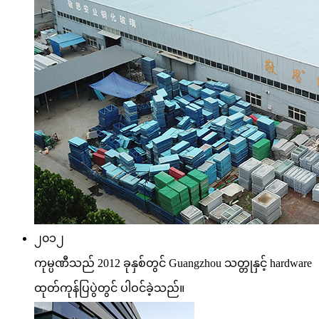
၂၀၁၂
ကုမ္ပဏီသည် 2012 ခုနှစ်တွင် Guangzhou သတ္တုနှင့် hardware
ထုတ်ကုန်ပြပွဲတွင် ပါဝင်ခဲ့သည်။