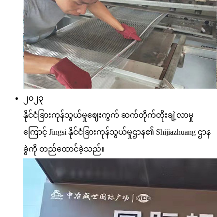
၂၀၂၃
နိုင်ငံခြားကုန်သွယ်မှုဈေးကွက် ဆက်တိုက်တိုးချဲ့လာမှု
ကြောင့် Jingsi နိုင်ငံခြားကုန်သွယ်မှုဌာန၏ Shijiazhuang ဌာန
ခွဲကို တည်ထောင်ခဲ့သည်။