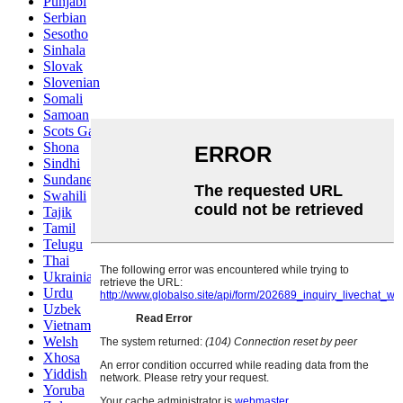
Punjabi
Serbian
Sesotho
Sinhala
Slovak
Slovenian
Somali
Samoan
Scots Gaelic
Shona
Sindhi
Sundanese
Swahili
Tajik
Tamil
Telugu
Thai
Ukrainian
Urdu
Uzbek
Vietnamese
Welsh
Xhosa
Yiddish
Yoruba