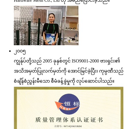
Hardware Mesh Co., Ltd ဟု အမည်ပြောင်းခဲ့သည်။
၂၀၀၅
ကျွန်ုပ်တို့သည် 2005 ခုနှစ်တွင် ISO9001-2000 ဗားရှင်း၏
အသိအမှတ်ပြုလက်မှတ်ကို အောင်မြင်ခဲ့ပြီး၊ ကုမ္ပဏီသည်
စံချိန်စံညွှန်းမီသော စီမံခန့်ခွဲမှုကို လုပ်ဆောင်ပါသည်။