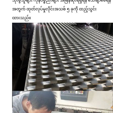
သုံးစွဲသူများ ကုန်ပစ္စည်းများ အမြန်ဆုံးရရှိရန် သေချာစေရန်
အတွက် ထုတ်လုပ်မှုလိုင်းအသစ် ၅ ခုကို ထည့်သွင်း
ထားသည်။