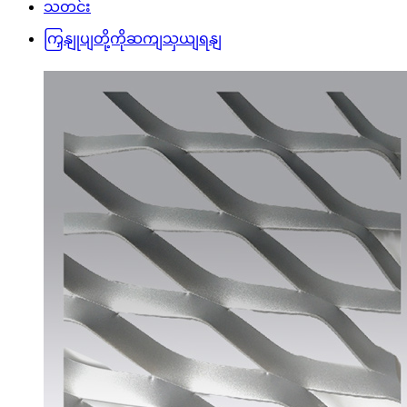
သတင်း
ကြှနျုပျတို့ကိုဆကျသှယျရနျ