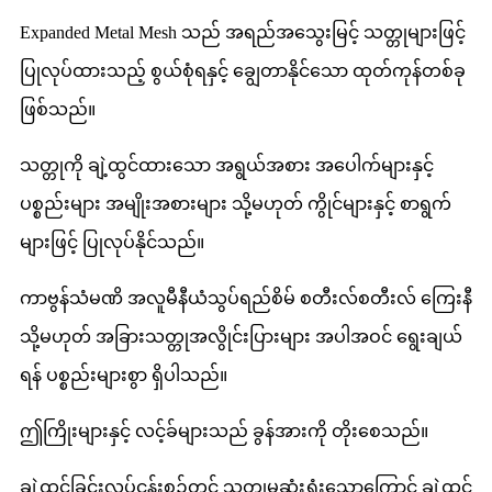
Expanded Metal Mesh သည် အရည်အသွေးမြင့် သတ္တုများဖြင့်
ပြုလုပ်ထားသည့် စွယ်စုံရနှင့် ချွေတာနိုင်သော ထုတ်ကုန်တစ်ခု
ဖြစ်သည်။
သတ္တုကို ချဲ့ထွင်ထားသော အရွယ်အစား အပေါက်များနှင့်
ပစ္စည်းများ အမျိုးအစားများ သို့မဟုတ် ကွိုင်များနှင့် စာရွက်
များဖြင့် ပြုလုပ်နိုင်သည်။
ကာဗွန်သံမဏိ အလူမီနီယံသွပ်ရည်စိမ် စတီးလ်စတီးလ် ကြေးနီ
သို့မဟုတ် အခြားသတ္တုအလွိုင်းပြားများ အပါအဝင် ရွေးချယ်
ရန် ပစ္စည်းများစွာ ရှိပါသည်။
ဤကြိုးများနှင့် လင့်ခ်များသည် ခွန်အားကို တိုးစေသည်။
ချဲ့ထွင်ခြင်းလုပ်ငန်းစဉ်တွင် သတ္တုမဆုံးရှုံးသောကြောင့် ချဲ့ထွင်