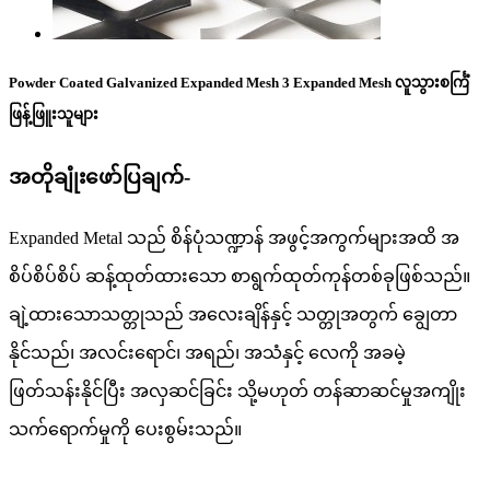
Powder Coated Galvanized Expanded Mesh 3 Expanded Mesh လူသွားစင်္ကြံ
ဖြန့်ဖြူးသူများ
အတိုချုံးဖော်ပြချက်-
Expanded Metal သည် စိန်ပုံသဏ္ဍာန် အဖွင့်အကွက်များအထိ အ
စိပ်စိပ်စိပ် ဆန့်ထုတ်ထားသော စာရွက်ထုတ်ကုန်တစ်ခုဖြစ်သည်။
ချဲ့ထားသောသတ္တုသည် အလေးချိန်နှင့် သတ္တုအတွက် ချွေတာ
နိုင်သည်၊ အလင်းရောင်၊ အရည်၊ အသံနှင့် လေကို အခမဲ့
ဖြတ်သန်းနိုင်ပြီး အလှဆင်ခြင်း သို့မဟုတ် တန်ဆာဆင်မှုအကျိုး
သက်ရောက်မှုကို ပေးစွမ်းသည်။