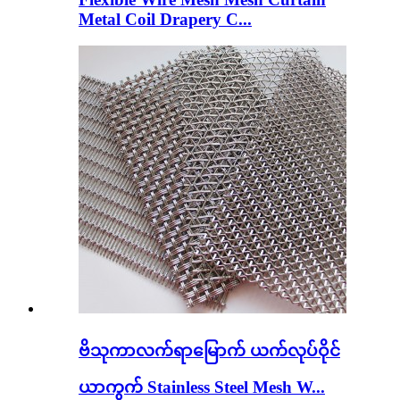
Metal Coil Drapery C...
ဗိသုကာလက်ရာမြောက် ယက်လုပ်ဝိုင်
ယာကွက် Stainless Steel Mesh W...