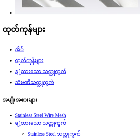
ထုတ်ကုန်များ
အိမ်
ထုတ်ကုန်များ
ချဲ့ထားသော သတ္တုကွက်
သံမဏိသတ္တုကွက်
အမျိုးအစားများ
Stainless Steel Wire Mesh
ချဲ့ထားသော သတ္တုကွက်
Stainless Steel သတ္တုကွက်