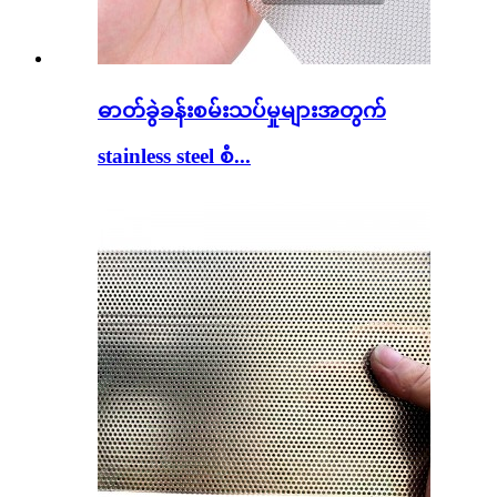
ဓာတ်ခွဲခန်းစမ်းသပ်မှုများအတွက်
stainless steel စံ...