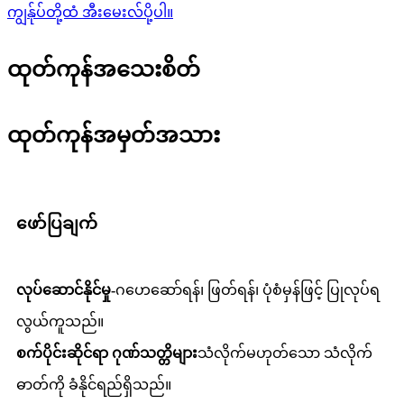
ကျွန်ုပ်တို့ထံ အီးမေးလ်ပို့ပါ။
ထုတ်ကုန်အသေးစိတ်
ထုတ်ကုန်အမှတ်အသား
ဖော်ပြချက်
လုပ်ဆောင်နိုင်မှု-
ဂဟေဆော်ရန်၊ ဖြတ်ရန်၊ ပုံစံမှန်ဖြင့် ပြုလုပ်ရ
လွယ်ကူသည်။
စက်ပိုင်းဆိုင်ရာ ဂုဏ်သတ္တိများ
သံလိုက်မဟုတ်သော သံလိုက်
ဓာတ်ကို ခံနိုင်ရည်ရှိသည်။