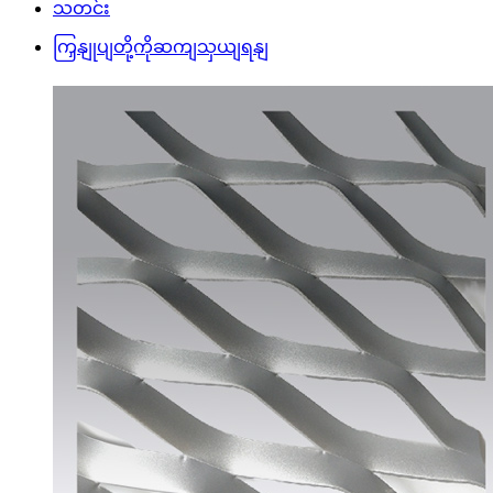
သတင်း
ကြှနျုပျတို့ကိုဆကျသှယျရနျ