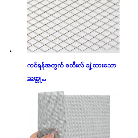
ကင်ရန်အတွက် စတီးလ် ချဲ့ထားသော
သတ္တု...