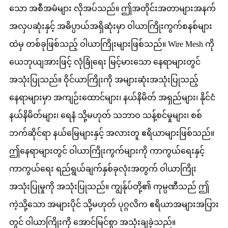
သော အစီအမံများ လိုအပ်သည်။ ဤအတိုင်းအတာများအနက်
အလှပဆုံးနှင့် အဓိပ္ပာယ်အရှိဆုံးမှာ ဝါယာကြိုးကွက်စနစ်များ
ထဲမှ တစ်ခုဖြစ်သည့် ဝါယာကြိုးများဖြစ်သည်။ Wire Mesh ကို
ယေဘုယျအားဖြင့် လုံခြုံရေး မြင့်မားသော နေရာများတွင်
အသုံးပြုသည်။ ဝိုင်ယာကြိုးကို အများဆုံးအသုံးပြုသည့်
နေရာများမှာ အကျဉ်းထောင်များ၊ နယ်နိမိတ် အရှည်များ၊ နိုင်ငံ
နယ်နိမိတ်များ၊ ရေနံ သို့မဟုတ် သဘာဝ သန့်စင်မှုများ၊ စစ်
ဘက်ဆိုင်ရာ နယ်မြေများနှင့် အလားတူ ဧရိယာများဖြစ်သည်။
ဤနေရာများတွင် ဝါယာကြိုးကွက်များကို ကာကွယ်ရေးနှင့်
ကာကွယ်ရေး ရည်ရွယ်ချက်နှစ်ခုလုံးအတွက် ဝါယာကြိုး
အသုံးပြုမှုကို အသုံးပြုသည်။ ကျွန်ုပ်တို့၏ ကုမ္ပဏီသည် ဤ
ကဲ့သို့သော အများပိုင် သို့မဟုတ် ပုဂ္ဂလိက ဧရိယာအများအပြား
တွင် ဝါယာကြိုးကို အောင်မြင်စွာ အသုံးချခဲ့သည်။