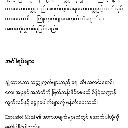
ထားသောသတ္တုသည် ဖောက်ထွင်းခံရသောသတ္တုနှင့် ယက်လုပ်
ထားသော ဝါယာကြိုးကွက်များအတွက် ထိရောက်သော
အစားထိုးမှုတစ်ခုဖြစ်သည်။
အင်္ဂါရပ်များ
ချဲ့ထားသော သတ္တုကွက်များသည် ရေ၊ ဆီ၊ အလင်းရောင်၊
လေ၊ အပူနှင့် အသံတို့ကို ဖြတ်သန်းနိုင်စေမည့် စိန်ပုံသဏ္ဍာန်
ကွက်လပ်နှင့် ချွေးပေါက်များကို ဖန်တီးပေးသည်။
Expanded Metal ၏ အားသာချက်များထဲတွင် အောက်ပါတို့ကို
ဖော်ပြနိုင်ပါသည်။