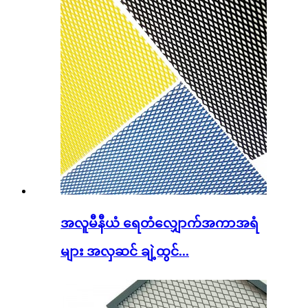
အလူမီနီယံ ရေတံလျှောက်အကာအရံ
များ အလှဆင် ချဲ့ထွင်...