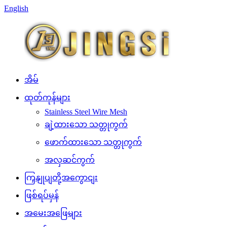
English
အိမ်
ထုတ်ကုန်များ
Stainless Steel Wire Mesh
ချဲ့ထားသော သတ္တုကွက်
ဖောက်ထားသော သတ္တုကွက်
အလှဆင်ကွက်
ကြှနျုပျတို့အကွောငျး
ဖြစ်ရပ်မှန်
အမေးအဖြေများ