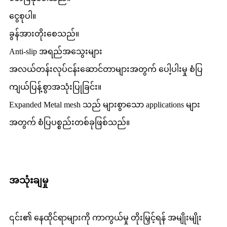
ငွေစုပါ။
ခွန်အားတိုးစေသည်။
Anti-slip အရည်အသွေးများ
အလယ်တန်းလုပ်ငန်းဆောင်တာများအတွက် ပေါ့ပါးမှု စံပြ
ကျယ်ပြန့်စွာအသုံးပြုခြင်း။
Expanded Metal mesh သည် များစွာသော applications များ
အတွက် စံပြပစ္စည်းတစ်ခုဖြစ်သည်။
အသုံးချမှု
၎င်း၏ နေထိုင်ရာများကို ကာကွယ်မှု တိုးမြှင့်ရန် အမျိုးမျိုး