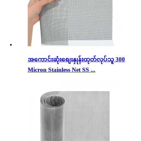
အကောင်းဆုံးစျေးနှုန်းထုတ်လုပ်သူ 300
Micron Stainless Net SS ...