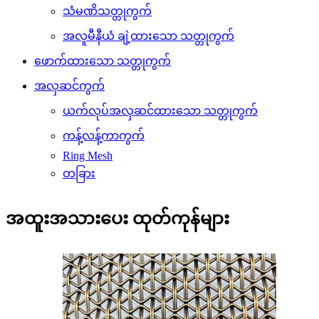
သံမဏိသတ္တုကွက်
အလူမီနီယံ ချဲ့ထားသော သတ္တုကွက်
ဖောက်ထားသော သတ္တုကွက်
အလှဆင်ကွက်
ယက်လုပ်အလှဆင်ထားသော သတ္တုကွက်
ကန့်လန့်ကာကွက်
Ring Mesh
တခြား
အထူးအသားပေး ထုတ်ကုန်များ