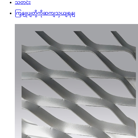
သတင်း
ကြှနျုပျတို့ကိုဆကျသှယျရနျ