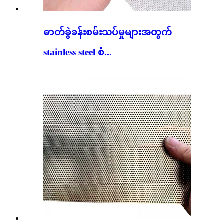
ဓာတ်ခွဲခန်းစမ်းသပ်မှုများအတွက်
stainless steel စံ...