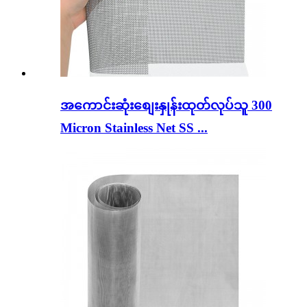
အကောင်းဆုံးစျေးနှုန်းထုတ်လုပ်သူ 300
Micron Stainless Net SS ...