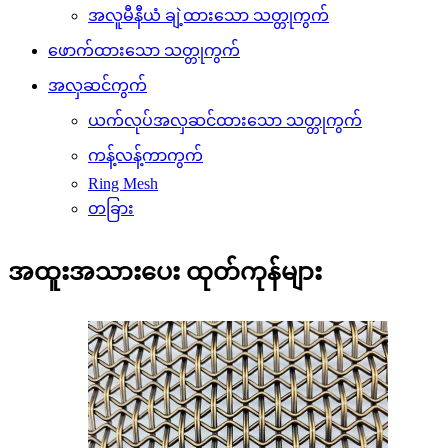
အလူမီနီယံ ချဲ့ထားသော သတ္တုကွက်
ဖောက်ထားသော သတ္တုကွက်
အလှဆင်ကွက်
ယက်လုပ်အလှဆင်ထားသော သတ္တုကွက်
ကန့်လန့်ကာကွက်
Ring Mesh
တခြား
အထူးအသားပေး ထုတ်ကုန်များ