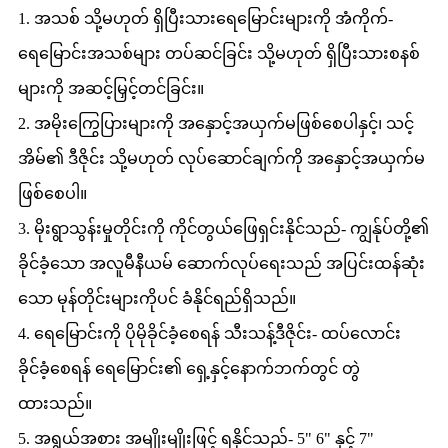
1. အသစ် သို့မဟုတ် ရှိပြီးသားရေမြောင်းများကို အံကိုက်-
ရေမြောင်းအသစ်များ တပ်ဆင်ခြင်း သို့မဟုတ် ရှိပြီးသားစနစ်
များကို အဆင့်မြှင့်တင်ခြင်း။
2. အမိုးကြွေပြားများကို အနှောင့်အယှက်မဖြစ်စေပါနှင့်၊ သင့်
အိမ်၏ ဒီဇိုင်း သို့မဟုတ် လုပ်ဆောင်ချက်ကို အနှောင့်အယှက်မ
ဖြစ်စေပါ။
3. မိုးရွာသွန်းမှုတိုင်းကို ကိုင်တွယ်ဖြေရှင်းနိုင်သည်- ကျွန်ုပ်တို့၏
ခိုင်ခံ့သော အလူမီနီယမ် ဆောက်လုပ်ရေးသည် အပြင်းထန်ဆုံး
သော မုန်တိုင်းများကိုပင် ခံနိုင်ရည်ရှိသည်။
4. ရေမြောင်းကို ပိုမိုခိုင်ခံ့စေရန် သီးသန့်ဒီဇိုင်း- ထပ်လောင်း
ခိုင်ခံ့စေရန် ရေမြောင်း၏ ရှေ့နှင့်နောက်ဘက်တွင် တွဲ
ထားသည်။
5. အရွယ်အစား အမျိုးမျိုးဖြင့် ရနိုင်သည်- 5" 6" နှင့် 7"