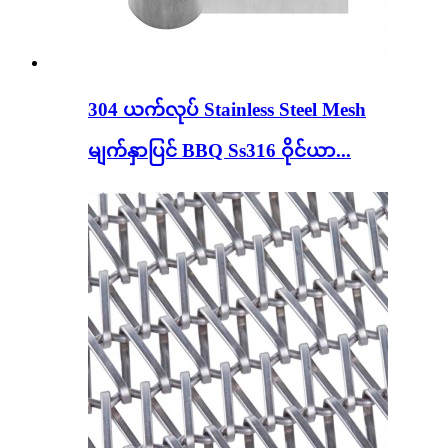
304 ယက်လုပ် Stainless Steel Mesh
မျက်နှာပြင် BBQ Ss316 ဝိုင်ယာ...