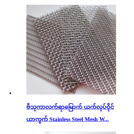
ဗိသုကာလက်ရာမြောက် ယက်လုပ်ဝိုင်
ယာကွက် Stainless Steel Mesh W...