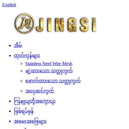
English
အိမ်
ထုတ်ကုန်များ
Stainless Steel Wire Mesh
ချဲ့ထားသော သတ္တုကွက်
ဖောက်ထားသော သတ္တုကွက်
အလှဆင်ကွက်
ကြှနျုပျတို့အကွောငျး
ဖြစ်ရပ်မှန်
အမေးအဖြေများ