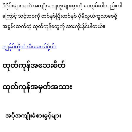
ဒီဇိုင်းများအထိ အကျိုးကျေးဇူးများစွာကို ပေးစွမ်းပါသည်။ ဒါ
ကြောင့် သင့်ဘဝကို တစ်နှစ်ပြီးတစ်နှစ် ပိုမိုလွယ်ကူလာစေဖို့
အစွမ်းထက်တဲ့ ထုတ်ကုန်တွေကို အားကိုးနိုင်ပါတယ်။
ကျွန်ုပ်တို့ထံ အီးမေးလ်ပို့ပါ။
ထုတ်ကုန်အသေးစိတ်
ထုတ်ကုန်အမှတ်အသား
အပိုအကျိုးခံစားခွင့်များ