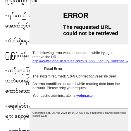
ရလွယ်ကူသည်။
• ၎င်းသည် shingles ကိုပျက်စီးစေသောကြောင့် shingles
အောက်တွင်မတပ်ဆင်ပါနှင့်
• ပိတ်ဆို့နေသော ရေမြောင်းများကို ဖယ်ရှားပေးသည်။
ပြုပြင်ထိန်းသိမ်းမှုမှန်သမျှကို လုံးဝနီးပါး ဖယ်ရှားပေးသည်။
• သင့်ရေမြောင်းများ ပိတ်ဆို့ပြီး ပြည့်လျှံနေခြင်းဖြစ်ကြောင်း
သတိပေးရန်အတွက်သာ သင့်ဧည့်ခန်းတွင် အံ့သြဖွယ်
ကောင်းသော မိုးရေချိုးခြင်းကို ကြည့်ခြင်းမပြုတော့ပါ။
• ရေမြောင်းများပိတ်ဆို့ပြီး ရေလျှံမှုကြောင့် မြေအောက်ခန်း
များ ရေလွှမ်းမိုးခြင်း မရှိတော့ပါ။