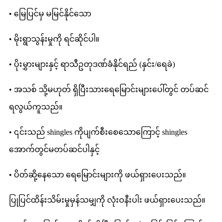
• မြေပြင်မှ မမြင်နိုင်သော
• မိုးရွာသွန်းမှုကို ရင်ဆိုင်ပါ။
• ပိုးမွှားများနှင့် ရာသီဥတုဒဏ်ခံနိုင်ရည် (နှင်း/ရေခဲ)
• အသစ် သို့မဟုတ် ရှိပြီးသားရေမြောင်းများပေါ်တွင် တပ်ဆင်
ရလွယ်ကူသည်။
• ၎င်းသည် shingles ကိုပျက်စီးစေသောကြောင့် shingles
အောက်တွင်မတပ်ဆင်ပါနှင့်
• ပိတ်ဆို့နေသော ရေမြောင်းများကို ဖယ်ရှားပေးသည်။
ပြုပြင်ထိန်းသိမ်းမှုမှန်သမျှကို လုံးဝနီးပါး ဖယ်ရှားပေးသည်။