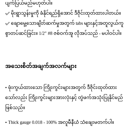
ပျက်ပြယ်မည်မဟုတ်ပါ။
✅ မိုးရွာသွန်းမှုကို ခံနိုင်ရည်ရှိအောင် ဒီဇိုင်းထုတ်ထားပါတယ်။
✅ ချောမွေ့သောချိတ်ဆက်မှုအတွက် tabs များနှင့်အတူလွယ်ကူ
စွာတပ်ဆင်ခြင်း။ 1/2" #8 ဇစ်ဝက်အူ လိုအပ်သည် - မပါဝင်ပါ။
အသေးစိတ်အချက်အလက်များ
• ဖုံးကွယ်ထားသော ကြိုးကွင်းများအတွက် ဒီဇိုင်းထုတ်ထား
သော်လည်း ကြိုးကွင်းများအားလုံးနှင့် တွဲဖက်အသုံးပြုနိုင်မည်
ဖြစ်သည်။
• Thick gauge 0.018 - 100% အလူမီနီယံ သံချေးမတက်ပါ။