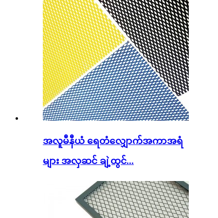
အလူမီနီယံ ရေတံလျှောက်အကာအရံ
များ အလှဆင် ချဲ့ထွင်...