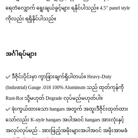
ရေတံလျှောက် ရွေးချယ်ခွင့်များ ရနိုင်ပါသည်။ 4.5" panel style
ကိုလည်း ရရှိနိုင်ပါသည်။
အင်္ဂါရပ်များ
✅ ဒီဇိုင်းပိုင်းမှာ ကွာခြားချက်ရှိပါတယ်။ Heavy-Duty
(Industrial) Gauge .018 100% Aluminum သည် ထုတ်ကုန်ကို
Rust-Rot သို့မဟုတ် Degrade လုပ်မည်မဟုတ်ပါ။
✅ ဖုံးကွယ်ထားသော hangars အတွက် အထူးဒီဇိုင်းထုတ်ထား
သော်လည်း K-style hangars အပါအဝင် hangars အားလုံးနှင့်
အလုပ်လုပ်မည် - အားဖြည့်အမိုးများအပါအဝင် အမိုးအာမခံ