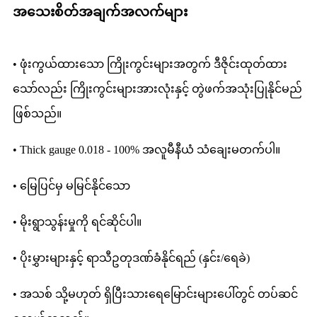
အသေးစိတ်အချက်အလက်များ
• ဖုံးကွယ်ထားသော ကြိုးကွင်းများအတွက် ဒီဇိုင်းထုတ်ထား
သော်လည်း ကြိုးကွင်းများအားလုံးနှင့် တွဲဖက်အသုံးပြုနိုင်မည်
ဖြစ်သည်။
• Thick gauge 0.018 - 100% အလူမီနီယံ သံချေးမတက်ပါ။
• မြေပြင်မှ မမြင်နိုင်သော
• မိုးရွာသွန်းမှုကို ရင်ဆိုင်ပါ။
• ပိုးမွှားများနှင့် ရာသီဥတုဒဏ်ခံနိုင်ရည် (နှင်း/ရေခဲ)
• အသစ် သို့မဟုတ် ရှိပြီးသားရေမြောင်းများပေါ်တွင် တပ်ဆင်