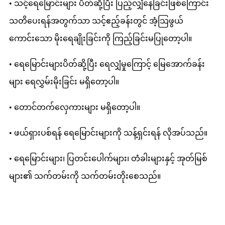
• သင့်ရေမြောင်းများ ပိတ်ဆို့ပြီး ပြည့်လျှံနေခြင်းဖြစ်ကြောင်း
သတိပေးရန်အတွက်သာ သင့်ဧည့်ခန်းတွင် အံ့သြဖွယ်
ကောင်းသော မိုးရေချိုးခြင်းကို ကြည့်ခြင်းမပြုတော့ပါ။
• ရေမြောင်းများပိတ်ဆို့ပြီး ရေလျှံမှုကြောင့် မြေအောက်ခန်း
များ ရေလွှမ်းမိုးခြင်း မရှိတော့ပါ။
• တောင်တက်လှေကားများ မရှိတော့ပါ။
• ဖယ်ရှားပစ်ရန် ရေမြောင်းများကို သန့်ရှင်းရန် လိုအပ်သည်။
• ရေမြောင်းများ၊ ပြတင်းပေါက်များ၊ တံခါးများနှင့် အုတ်မြစ်
များ၏ သက်တမ်းကို သက်တမ်းတိုးစေသည်။