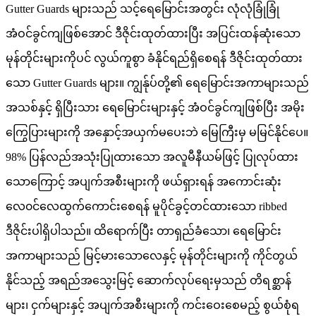
Gutter Guards များသည် သင့်ရေမြောင်းအတွင်း လုံလုံခြုံခြုံ
အံဝင်ခွင်ကျဖြစ်အောင် ဒီဇိုင်းထုတ်ထားပြီး အပြင်းထန်ဆုံးသော
မုန်တိုင်းများကိုပင် လွယ်ကူစွာ ခံနိုင်ရည်ရှိစေရန် ဒီဇိုင်းထုတ်ထား
သော Gutter Guards များ။ ကျွန်ုပ်တို့၏ ရေမြောင်းအကာများသည်
အသစ်နှင့် ရှိပြီးသား ရေမြောင်းများနှင့် အံဝင်ခွင်ကျဖြစ်ပြီး အမိုး
ကြွေပြားများကို အနှောင့်အယှက်မပေးဘဲ မြေကြီးမှ မမြင်နိုင်ပေ။
98% ပြန်လည်အသုံးပြုထားသော အလူမီနီယမ်ဖြင့် ပြုလုပ်ထား
သောကြောင့် အပျက်အစီးများကို ဖယ်ရှားရန် အကောင်းဆုံး
လေ၀င်လေထွက်ကောင်းစေရန် မူပိုင်ခွင့်တင်ထားသော ribbed
ဒီဇိုင်းပါရှိပါသည်။ ထိရောက်ပြီး တာရှည်ခံသော၊ ရေမြောင်း
အကာများသည် မြင့်မားသောလေနှင့် မုန်တိုင်းများကို ကိုင်တွယ်
နိုင်သည့် အရည်အသွေးမြင့် ဆောက်လုပ်ရေးမှသည် တိရစ္ဆာန်
များ၊ ငှက်များနှင့် အပျက်အစီးများကို ကင်းဝေးစေမည့် စွယ်စုံရ