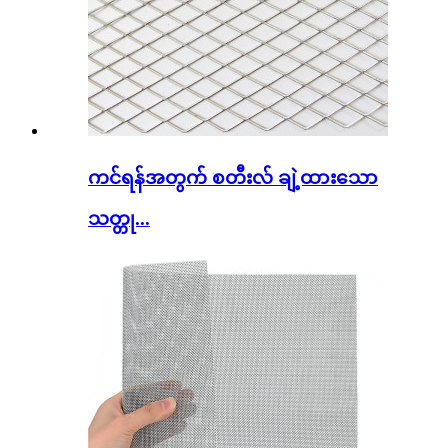
ကင်ရန်အတွက် စတီးလ် ချဲ့ထားသော
သတ္တု...