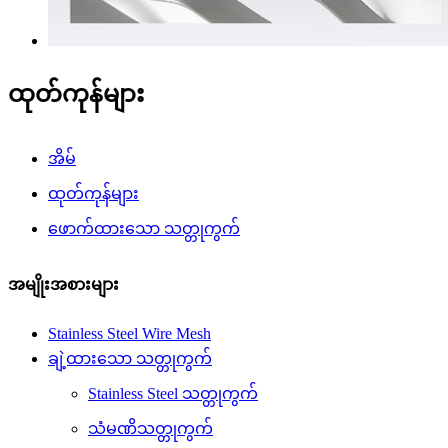
ထုတ်ကုန်များ
အိမ်
ထုတ်ကုန်များ
ဖောက်ထားသော သတ္တုကွက်
အမျိုးအစားများ
Stainless Steel Wire Mesh
ချဲ့ထားသော သတ္တုကွက်
Stainless Steel သတ္တုကွက်
သံမဏိသတ္တုကွက်