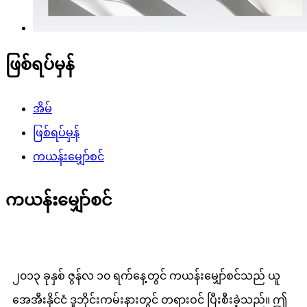
ဖြစ်ရပ်မှန်
အိမ်
ဖြစ်ရပ်မှန်
ကယန်းမျှော်စင်
ကယန်းမျှော်စင်
၂၀၁၃ ခုနှစ် ဇွန်လ ၁၀ ရက်နေ့တွင် ကယန်းမျှော်စင်သည် ယူ
အေအီးနိုင်ငံ ဒူဘိုင်းကမ်းနားတွင် တရားဝင် ပြီးစီးခဲ့သည်။ ဤ