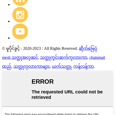
© မူပိုင်ခွင့် - 2020-2023 : All Rights Reserved.
ဆိုက်မြေပုံ
mesh သတ္တုအလှဆင်
,
သတ္တုကွင်းဆက်ကုလားကာ
,
chainmail
ထည်
,
သတ္တုကုလားကာများ
,
ယက်သတ္တု
,
ကန့်လန့်ကာ
,