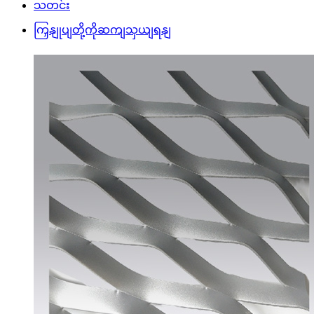
သတင်း
ကြှနျုပျတို့ကိုဆကျသှယျရနျ