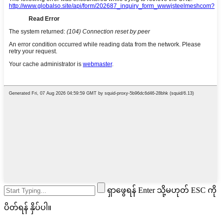
ရှာဖွေရန် Enter သို့မဟုတ် ESC ကို
ပိတ်ရန် နှိပ်ပါ။