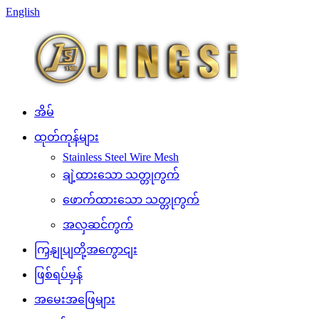
English
အိမ်
ထုတ်ကုန်များ
Stainless Steel Wire Mesh
ချဲ့ထားသော သတ္တုကွက်
ဖောက်ထားသော သတ္တုကွက်
အလှဆင်ကွက်
ကြှနျုပျတို့အကွောငျး
ဖြစ်ရပ်မှန်
အမေးအဖြေများ