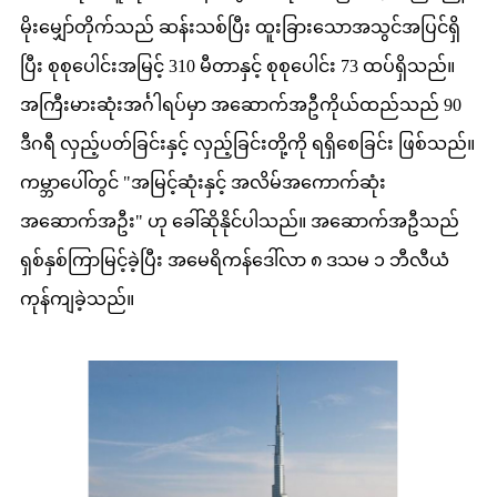
မိုးမျှော်တိုက်သည် ဆန်းသစ်ပြီး ထူးခြားသောအသွင်အပြင်ရှိ
ပြီး စုစုပေါင်းအမြင့် 310 မီတာနှင့် စုစုပေါင်း 73 ထပ်ရှိသည်။
အကြီးမားဆုံးအင်္ဂါရပ်မှာ အဆောက်အဦကိုယ်ထည်သည် 90
ဒီဂရီ လှည့်ပတ်ခြင်းနှင့် လှည့်ခြင်းတို့ကို ရရှိစေခြင်း ဖြစ်သည်။
ကမ္ဘာပေါ်တွင် "အမြင့်ဆုံးနှင့် အလိမ်အကောက်ဆုံး
အဆောက်အဦး" ဟု ခေါ်ဆိုနိုင်ပါသည်။ အဆောက်အဦသည်
ရှစ်နှစ်ကြာမြင့်ခဲ့ပြီး အမေရိကန်ဒေါ်လာ ၈ ဒသမ ၁ ဘီလီယံ
ကုန်ကျခဲ့သည်။