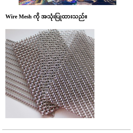
Wire Mesh ကို အသုံးပြုထားသည်။