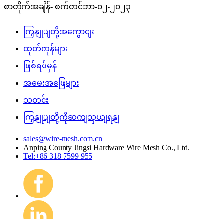
စာတိုက်အချိန်- စက်တင်ဘာ-၀၂-၂၀၂၃
ကြှနျုပျတို့အကွောငျး
ထုတ်ကုန်များ
ဖြစ်ရပ်မှန်
အမေးအဖြေများ
သတင်း
ကြှနျုပျတို့ကိုဆကျသှယျရနျ
sales@wire-mesh.com.cn
Anping County Jingsi Hardware Wire Mesh Co., Ltd.
Tel:+86 318 7599 955