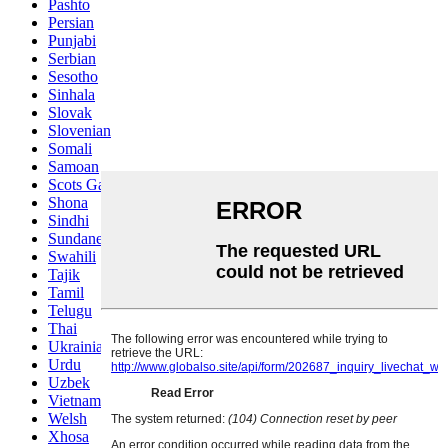
Pashto
Persian
Punjabi
Serbian
Sesotho
Sinhala
Slovak
Slovenian
Somali
Samoan
Scots Gaelic
Shona
Sindhi
Sundanese
Swahili
Tajik
Tamil
Telugu
Thai
Ukrainian
Urdu
Uzbek
Vietnamese
Welsh
Xhosa