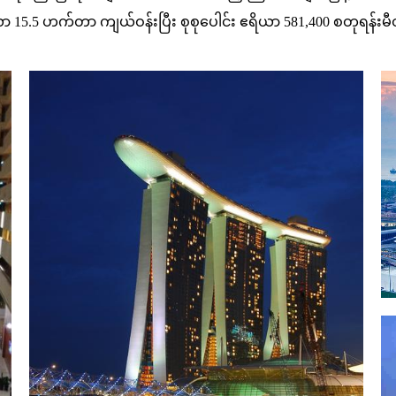
15.5 ဟက်တာ ကျယ်ဝန်းပြီး စုစုပေါင်း ဧရိယာ 581,400 စတုရန်းမ