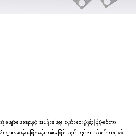
ာ်ဖြေရေးနှင့် အပန်းဖြေမှု၊ စည်းဝေးပွဲနှင့် ပြပွဲစင်တာ
ာ ခရီးသွားအပန်းဖြေစခန်းတစ်ခုဖြစ်သည်။ ၎င်းသည် စင်ကာပူ၏