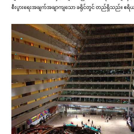
စီးပွားရေးအချက်အချာကျသော ခရိုင်တွင် တည်ရှိသည်။ ဧရိယာ 