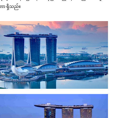
ီတာ ရှိသည်။