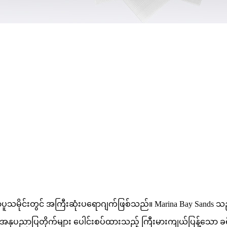
မိုင်းတွင် အကြီးဆုံးပရောဂျက်ဖြစ်သည်။ Marina Bay Sands သည် ဖျေ
ှင့် အနုပညာပြတိုက်များ ပေါင်းစပ်ထားသည့် ကြီးမားကျယ်ပြန့်သေ