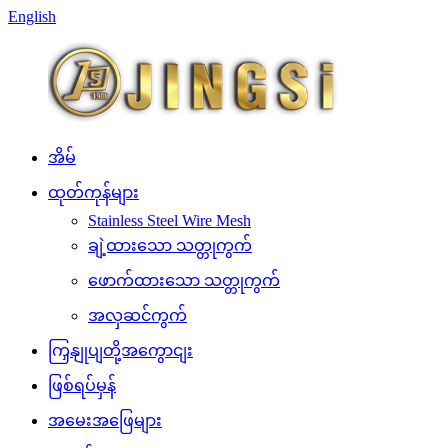
English
အိမ်
ထုတ်ကုန်များ
Stainless Steel Wire Mesh
ချဲ့ထားသော သတ္တုကွက်
ဖောက်ထားသော သတ္တုကွက်
အလှဆင်ကွက်
ကြှနျုပျတို့အကွောငျး
ဖြစ်ရပ်မှန်
အမေးအဖြေများ