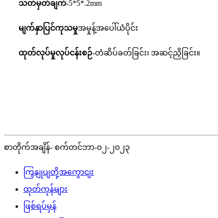
သတ်မှတ်ချက်-
5*5*.2mm
မျက်နှာပြင်ကုသမှု
အမှုန့်အပေါ်ယံပိုင်း
ထုတ်လုပ်မှုလုပ်ငန်းစဉ်-
တံဆိပ်ခတ်ခြင်း၊ အဆင့်ညှိခြင်း။
စာတိုက်အချိန်- စက်တင်ဘာ-၀၂-၂၀၂၃
ကြှနျုပျတို့အကွောငျး
ထုတ်ကုန်များ
ဖြစ်ရပ်မှန်