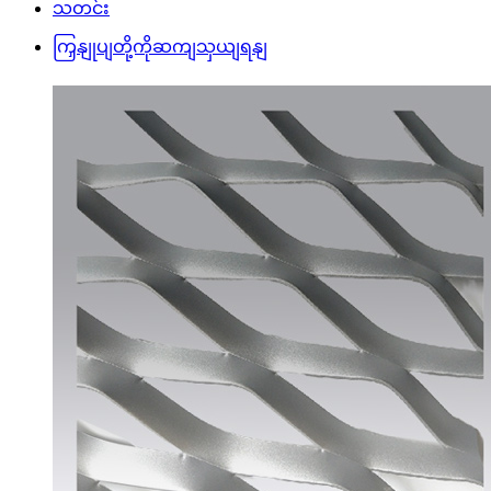
သတင်း
ကြှနျုပျတို့ကိုဆကျသှယျရနျ