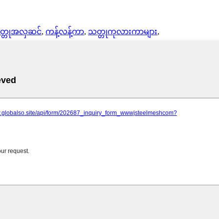
တ္တုအလှဆင်
,
ကန့်လန့်ကာ
,
သတ္တုကုလားကာများ
,