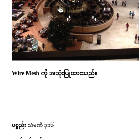
Wire Mesh ကို အသုံးပြုထားသည်။
ပစ္စည်း-
သံမဏိ ၃၁၆