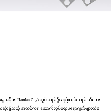
 အရှေ့အပိုင်း၊ Handan City) တွင် တည်ရှိသည်။ ၎င်းသည် ဟီဘေး
 အများဆုံးရှိသည့် အထင်ကရ ဆောက်လုပ်ရေးပရောဂျက်များထဲမှ