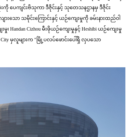
 ပေကျင်းဗိသုကာ ဒီဇိုင်းနှင့် သုတေသနဌာနမှ ဒီဇိုင်း
ည်လျားသော သမိုင်းကြောင်းနှင့် ယဉ်ကျေးမှုကို ခမ်းနားထည်ဝါ
 Handan Cizhou မီးဖိုယဉ်ကျေးမှုနှင့် Heshibi ယဉ်ကျေးမှု
 City မှလူများက "မြို့ပလပ်ဖောင်းပေါ်ရှိ လှပသော