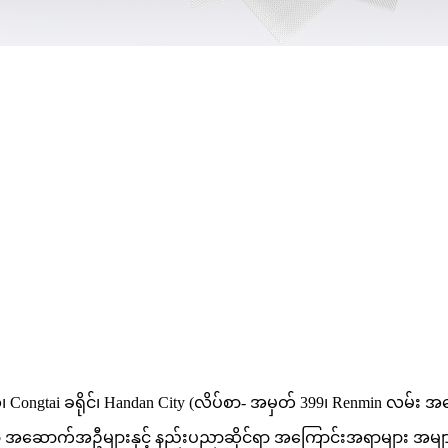
ံ၊ Congtai ခရိုင်၊ Handan City (လိပ်စာ- အမှတ် 399၊ Renmin လမ်း
စုံဆုံးသော အဆောက်အဦများနှင့် နည်းပညာဆိုင်ရာ အကြောင်းအရာများ