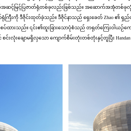
အဆင့်မြင့်ပြဇာတ်ရုံတစ်ခုလည်းဖြစ်သည်။ အဆောက်အအုံတစ်ခုလုံးကို
ရုံကြီးကို ဒီဇိုင်းထုတ်ခဲ့သည်။ ဒီဇိုင်နာသည် ရှေးခေတ် Zhao ၏ ရှ
ေါင်းစပ်ထားသည်။ ၎င်း၏ထူးခြားသောပုံစံသည် တရုတ်ကြေးဝါယဉ်ကျေးမှု၊
 စင်းလုံးချောမရှိလှသော ကျောက်စိမ်းတုံးတစ်တုံးနှင့်တူပြီး Handan