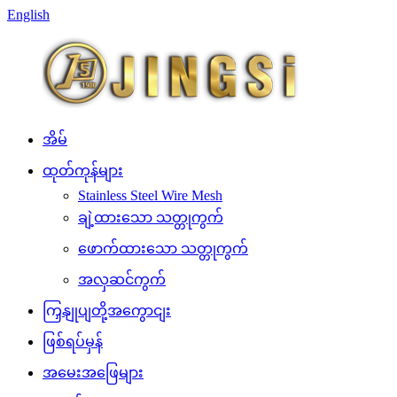
English
အိမ်
ထုတ်ကုန်များ
Stainless Steel Wire Mesh
ချဲ့ထားသော သတ္တုကွက်
ဖောက်ထားသော သတ္တုကွက်
အလှဆင်ကွက်
ကြှနျုပျတို့အကွောငျး
ဖြစ်ရပ်မှန်
အမေးအဖြေများ