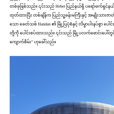
တစ်ခုဖြစ်သည်။ ၎င်းသည် Hebei ပြည်နယ်ရှိ ပရော်ဖက်ရှင်နယ်
ထုတ်ထားပြီး တစ်ချိန်က ပြည်သူ့ခန်းမကြီးနှင့် အမျိုးသားဇာတ်
သော ခေတ်သစ် Handan ၏ မြို့ပြပုံစံနှင့် လိမ္မာပါးနပ်စွာ ပ
တို့ကို ပေါင်းစပ်ထားသည်။ ၎င်းသည် မြို့ပလက်ဖောင်းပေါ်တွင်
ကျောက်စိမ်း" ဟုခေါ်သည်။