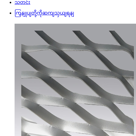
သတင်း
ကြှနျုပျတို့ကိုဆကျသှယျရနျ