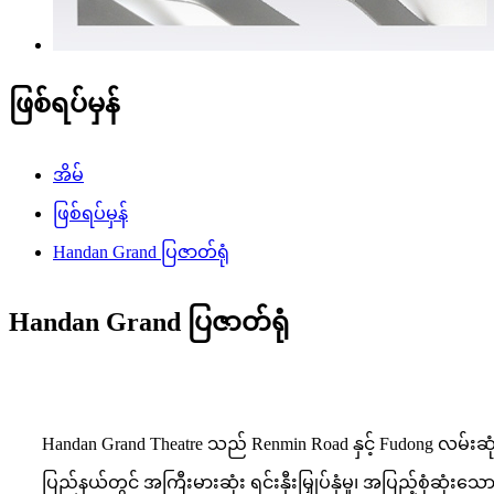
ဖြစ်ရပ်မှန်
အိမ်
ဖြစ်ရပ်မှန်
Handan Grand ပြဇာတ်ရုံ
Handan Grand ပြဇာတ်ရုံ
Handan Grand Theatre သည် Renmin Road နှင့် Fudong လမ်းဆု
ပြည်နယ်တွင် အကြီးမားဆုံး ရင်းနှီးမြှုပ်နှံမှု၊ အပြည့်