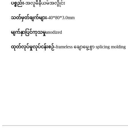
ပစ္စည်း-
အလူမီနီယမ်အလွိုင်း
သတ်မှတ်ချက်များ-
40*80*3.0mm
မျက်နှာပြင်ကုသမှု
anodized
ထုတ်လုပ်မှုလုပ်ငန်းစဉ်-
frameless ချောမွေ့စွာ splicing molding